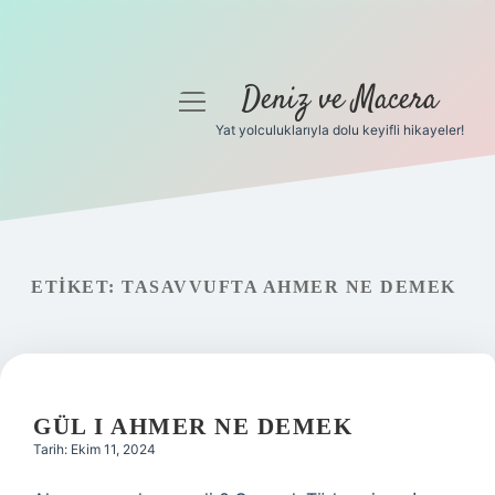
Deniz ve Macera
menüyü
aç
Yat yolculuklarıyla dolu keyifli hikayeler!
Anasayfa
Gizlilik Politikası
Yasal Uyarı
ETIKET:
TASAVVUFTA AHMER NE DEMEK
Hakkımızda
GÜL I AHMER NE DEMEK
Tarih: Ekim 11, 2024