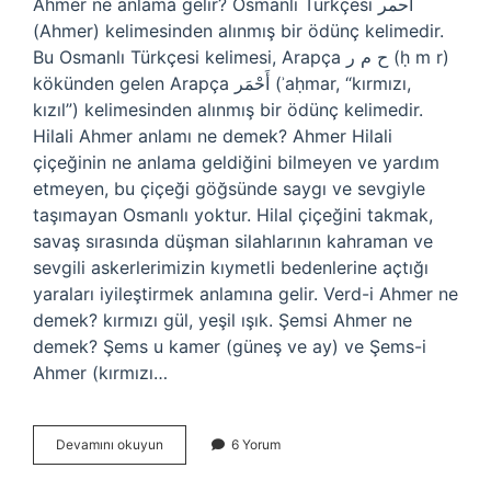
Ahmer ne anlama gelir? Osmanlı Türkçesi احمر
(Ahmer) kelimesinden alınmış bir ödünç kelimedir.
Bu Osmanlı Türkçesi kelimesi, Arapça ح م ر‎ (ḥ m r)
kökünden gelen Arapça أَحْمَر‎ (ʾaḥmar, “kırmızı,
kızıl”) kelimesinden alınmış bir ödünç kelimedir.
Hilali Ahmer anlamı ne demek? Ahmer Hilali
çiçeğinin ne anlama geldiğini bilmeyen ve yardım
etmeyen, bu çiçeği göğsünde saygı ve sevgiyle
taşımayan Osmanlı yoktur. Hilal çiçeğini takmak,
savaş sırasında düşman silahlarının kahraman ve
sevgili askerlerimizin kıymetli bedenlerine açtığı
yaraları iyileştirmek anlamına gelir. Verd-i Ahmer ne
demek? kırmızı gül, yeşil ışık. Şemsi Ahmer ne
demek? Şems u kamer (güneş ve ay) ve Şems-i
Ahmer (kırmızı…
Gül
Devamını okuyun
6 Yorum
I
Ahmer