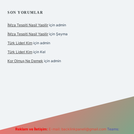
SON YORUMLAR
İMza Tespiti Nasil Yapilir
için
admin
İMza Tespiti Nasil Yapilir
için
Şeyma
Türk Lideri Kim
için
admin
Türk Lideri Kim
için
Kel
Kor Olmuş Ne Demek
için
admin
riş
Reklam ve İletişim:
E-mail:
backlinkpaneli@gmail.com
Teams: