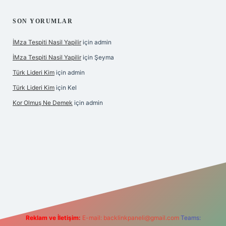
SON YORUMLAR
İMza Tespiti Nasil Yapilir
için
admin
İMza Tespiti Nasil Yapilir
için
Şeyma
Türk Lideri Kim
için
admin
Türk Lideri Kim
için
Kel
Kor Olmuş Ne Demek
için
admin
riş
Reklam ve İletişim:
E-mail:
backlinkpaneli@gmail.com
Teams: