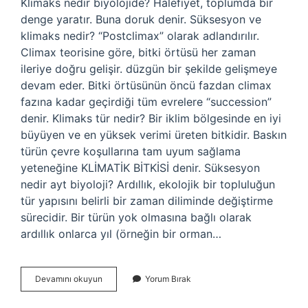
Klimaks nedir biyolojide? Halefiyet, toplumda bir
denge yaratır. Buna doruk denir. Süksesyon ve
klimaks nedir? “Postclimax” olarak adlandırılır.
Climax teorisine göre, bitki örtüsü her zaman
ileriye doğru gelişir. düzgün bir şekilde gelişmeye
devam eder. Bitki örtüsünün öncü fazdan climax
fazına kadar geçirdiği tüm evrelere “succession”
denir. Klimaks tür nedir? Bir iklim bölgesinde en iyi
büyüyen ve en yüksek verimi üreten bitkidir. Baskın
türün çevre koşullarına tam uyum sağlama
yeteneğine KLİMATİK BİTKİSİ denir. Süksesyon
nedir ayt biyoloji? Ardıllık, ekolojik bir topluluğun
tür yapısını belirli bir zaman diliminde değiştirme
sürecidir. Bir türün yok olmasına bağlı olarak
ardıllık onlarca yıl (örneğin bir orman…
Klimaks
Devamını okuyun
Yorum Bırak
Nedir
Ayt