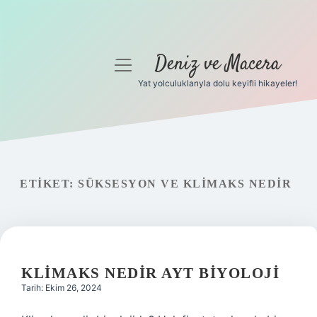
Deniz ve Macera
menüyü
aç
Yat yolculuklarıyla dolu keyifli hikayeler!
Anasayfa
Gizlilik Politikası
Yasal Uyarı
ETIKET:
SÜKSESYON VE KLIMAKS NEDIR
Hakkımızda
KLIMAKS NEDIR AYT BIYOLOJI
Tarih: Ekim 26, 2024