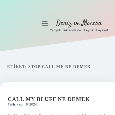
Deniz ve Macera
menüyü
aç
Yat yolculuklarıyla dolu keyifli hikayeler!
Anasayfa
Gizlilik Politikası
Yasal Uyarı
ETIKET:
STOP CALL ME NE DEMEK
Hakkımızda
CALL MY BLUFF NE DEMEK
Tarih: Kasım 6, 2024