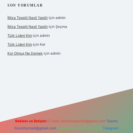
SON YORUMLAR
İMza Tespiti Nasil Yapilir
için
admin
İMza Tespiti Nasil Yapilir
için
Şeyma
Türk Lideri Kim
için
admin
Türk Lideri Kim
için
Kel
Kor Olmuş Ne Demek
için
admin
riş
Reklam ve İletişim:
E-mail:
backlinkpaneli@gmail.com
Teams:
forumhizmeti@gmail.com
Whatsapp: 0262 606 0 726
Telegram: