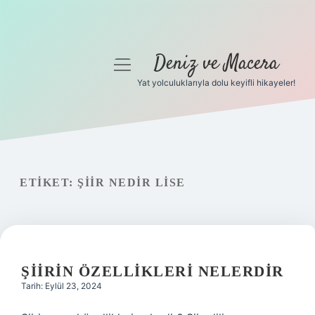
Deniz ve Macera
menüyü
aç
Yat yolculuklarıyla dolu keyifli hikayeler!
Anasayfa
Gizlilik Politikası
Yasal Uyarı
ETIKET:
ŞIIR NEDIR LISE
Hakkımızda
ŞIIRIN ÖZELLIKLERI NELERDIR
Tarih: Eylül 23, 2024