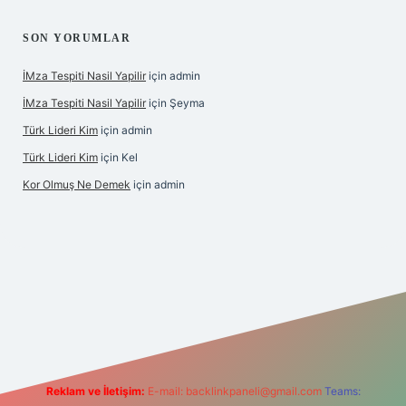
SON YORUMLAR
İMza Tespiti Nasil Yapilir
için
admin
İMza Tespiti Nasil Yapilir
için
Şeyma
Türk Lideri Kim
için
admin
Türk Lideri Kim
için
Kel
Kor Olmuş Ne Demek
için
admin
iriş
Reklam ve İletişim:
E-mail:
backlinkpaneli@gmail.com
Teams: