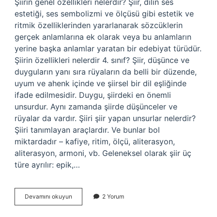
Şiirin genel özellikleri nelerdir? Şiir, dilin ses
estetiği, ses sembolizmi ve ölçüsü gibi estetik ve
ritmik özelliklerinden yararlanarak sözcüklerin
gerçek anlamlarına ek olarak veya bu anlamların
yerine başka anlamlar yaratan bir edebiyat türüdür.
Şiirin özellikleri nelerdir 4. sınıf? Şiir, düşünce ve
duyguların yanı sıra rüyaların da belli bir düzende,
uyum ve ahenk içinde ve şiirsel bir dil eşliğinde
ifade edilmesidir. Duygu, şiirdeki en önemli
unsurdur. Aynı zamanda şiirde düşünceler ve
rüyalar da vardır. Şiiri şiir yapan unsurlar nelerdir?
Şiiri tanımlayan araçlardır. Ve bunlar bol
miktardadır – kafiye, ritim, ölçü, aliterasyon,
aliterasyon, armoni, vb. Geleneksel olarak şiir üç
türe ayrılır: epik,…
Şiirin
Devamını okuyun
2 Yorum
Özellikleri
Nelerdir