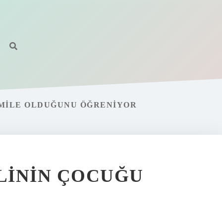
MILE OLDUĞUNU ÖĞRENIYOR
ELININ ÇOCUĞU