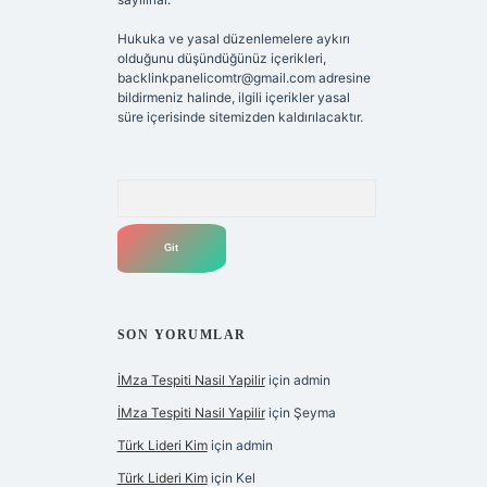
Hukuka ve yasal düzenlemelere aykırı
olduğunu düşündüğünüz içerikleri,
backlinkpanelicomtr@gmail.com
adresine
bildirmeniz halinde, ilgili içerikler yasal
süre içerisinde sitemizden kaldırılacaktır.
Arama
SON YORUMLAR
İMza Tespiti Nasil Yapilir
için
admin
İMza Tespiti Nasil Yapilir
için
Şeyma
Türk Lideri Kim
için
admin
Türk Lideri Kim
için
Kel