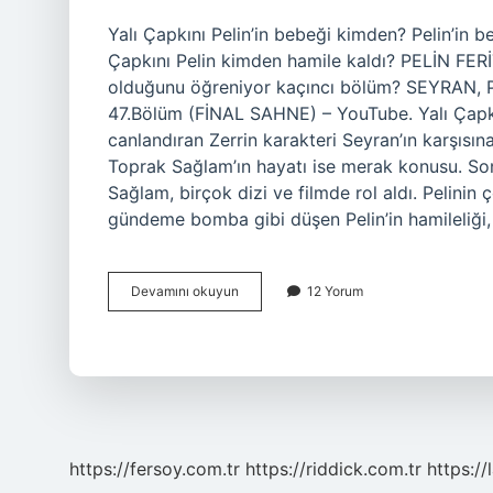
Yalı Çapkını Pelin’in bebeği kimden? Pelin’in 
Çapkını Pelin kimden hamile kaldı? PELİN FERİ
olduğunu öğreniyor kaçıncı bölüm? SEYRAN,
47.Bölüm (FİNAL SAHNE) – YouTube. Yalı Çapkın
canlandıran Zerrin karakteri Seyran’ın karşısın
Toprak Sağlam’ın hayatı ise merak konusu. Son
Sağlam, birçok dizi ve filmde rol aldı. Pelini
gündeme bomba gibi düşen Pelin’in hamileliği,
Yalı
Devamını okuyun
12 Yorum
Çapkını
Pelinin
Çocuğu
Kimden
https://fersoy.com.tr
https://riddick.com.tr
https://