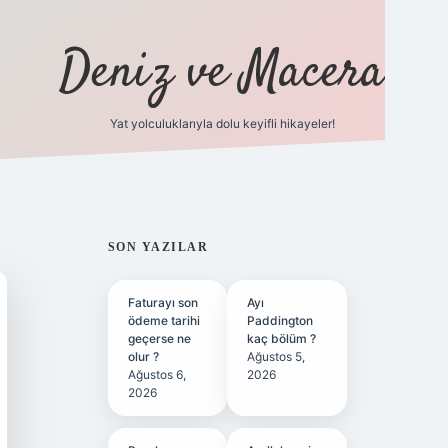
Deniz ve Macera
Yat yolculuklarıyla dolu keyifli hikayeler!
vdcasino giriş
SIDEBAR
SON YAZILAR
Faturayı son
Ayı
ödeme tarihi
Paddington
geçerse ne
kaç bölüm ?
olur ?
Ağustos 5,
Ağustos 6,
2026
2026