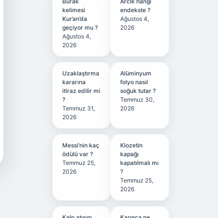
Burak
Arclk hangi
kelimesi
endekste ?
Kur’an’da
Ağustos 4,
geçiyor mu ?
2026
Ağustos 4,
2026
Uzaklaştırma
Alüminyum
kararına
folyo nasıl
itiraz edilir mi
soğuk tutar ?
?
Temmuz 30,
Temmuz 31,
2026
2026
Messi’nin kaç
Klozetin
ödülü var ?
kapağı
Temmuz 25,
kapatılmalı mı
2026
?
Temmuz 25,
2026
Kalp atışını
Karınca ne