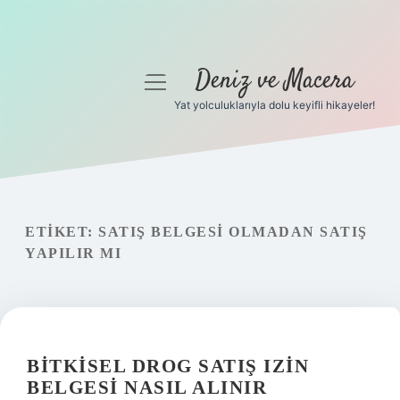
Deniz ve Macera
menüyü
aç
Yat yolculuklarıyla dolu keyifli hikayeler!
Anasayfa
Gizlilik Politikası
Yasal Uyarı
ETIKET:
SATIŞ BELGESI OLMADAN SATIŞ
YAPILIR MI
Hakkımızda
BITKISEL DROG SATIŞ IZIN
BELGESI NASIL ALINIR