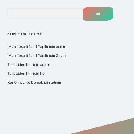
Arama
SON YORUMLAR
İMza Tespiti Nasil Yapilir
için
admin
İMza Tespiti Nasil Yapilir
için
Şeyma
Türk Lideri Kim
için
admin
Türk Lideri Kim
için
Kel
Kor Olmuş Ne Demek
için
admin
iş