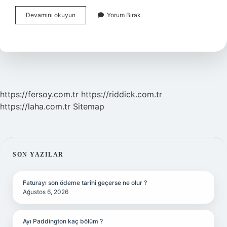
Bitkisel
Devamını okuyun
Yorum Bırak
Drog
Satış
Izin
Belgesi
Nasıl
Alınır
https://fersoy.com.tr
https://riddick.com.tr
https://laha.com.tr
Sitemap
SIDEBAR
SON YAZILAR
Faturayı son ödeme tarihi geçerse ne olur ?
Ağustos 6, 2026
Ayı Paddington kaç bölüm ?