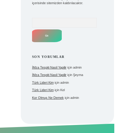
içerisinde sitemizden kaldırılacaktır.
Arama
SON YORUMLAR
İMza Tespiti Nasil Yapilir
için
admin
İMza Tespiti Nasil Yapilir
için
Şeyma
Türk Lideri Kim
için
admin
Türk Lideri Kim
için
Kel
Kor Olmuş Ne Demek
için
admin