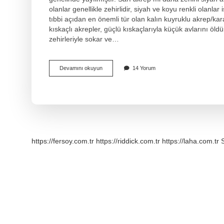
olanlar genellikle zehirlidir, siyah ve koyu renkli olanla
tıbbi açıdan en önemli tür olan kalın kuyruklu akrep/k
kıskaçlı akrepler, güçlü kıskaçlarıyla küçük avlarını öldür
zehirleriyle sokar ve…
En
Devamını okuyun
14 Yorum
Zehirli
Akrep
Hangisi
https://fersoy.com.tr
https://riddick.com.tr
https://laha.com.tr