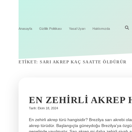
Anasayfa
Gizlilik Politikası
Yasal Uyarı
Hakkımızda
ETIKET:
SARI AKREP KAÇ SAATTE ÖLDÜRÜR
EN ZEHIRLI AKREP 
Tarih: Ekim 18, 2024
En zehirli akrep türü hangisidir? Brezilya sarı akrebi ol
akrep türüdür. Başlangıçta güneydoğu Brezilya’ya özgü
genelinde yayılmıştır. Sarı akrep mi daha zehirli siyah 