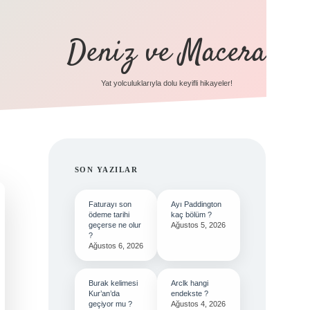
Deniz ve Macera
Yat yolculuklarıyla dolu keyifli hikayeler!
SIDEBAR
SON YAZILAR
Faturayı son
Ayı Paddington
ödeme tarihi
kaç bölüm ?
geçerse ne olur
Ağustos 5, 2026
?
Ağustos 6, 2026
Burak kelimesi
Arclk hangi
Kur’an’da
endekste ?
geçiyor mu ?
Ağustos 4, 2026