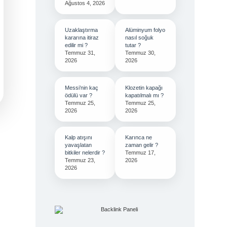
Ağustos 4, 2026
Uzaklaştırma
Alüminyum folyo
kararına itiraz
nasıl soğuk
edilir mi ?
tutar ?
Temmuz 31,
Temmuz 30,
2026
2026
Messi’nin kaç
Klozetin kapağı
ödülü var ?
kapatılmalı mı ?
Temmuz 25,
Temmuz 25,
2026
2026
Kalp atışını
Karınca ne
yavaşlatan
zaman gelir ?
bitkiler nelerdir ?
Temmuz 17,
Temmuz 23,
2026
2026