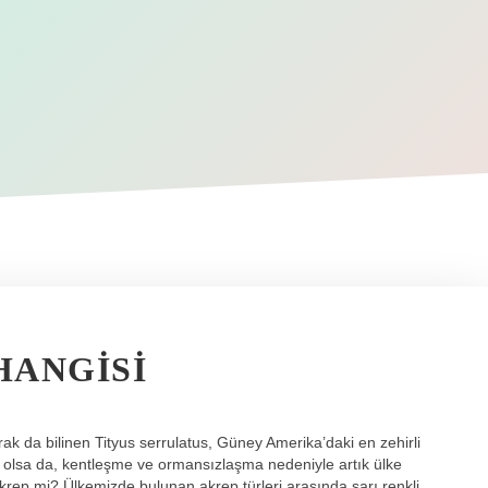
HANGISI
arak da bilinen Tityus serrulatus, Güney Amerika’daki en zehirli
 olsa da, kentleşme ve ormansızlaşma nedeniyle artık ülke
akrep mi? Ülkemizde bulunan akrep türleri arasında sarı renkli