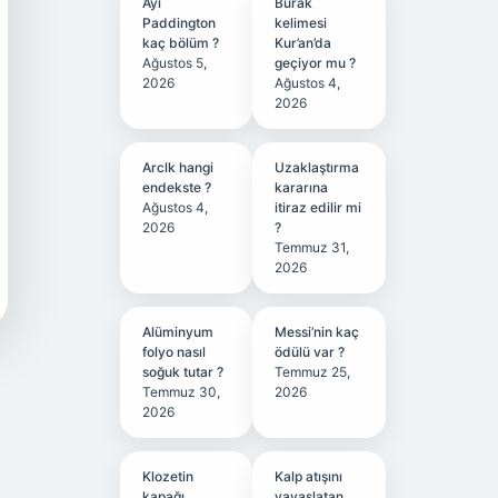
Ayı
Burak
Paddington
kelimesi
kaç bölüm ?
Kur’an’da
Ağustos 5,
geçiyor mu ?
2026
Ağustos 4,
2026
Arclk hangi
Uzaklaştırma
endekste ?
kararına
Ağustos 4,
itiraz edilir mi
2026
?
Temmuz 31,
2026
Alüminyum
Messi’nin kaç
folyo nasıl
ödülü var ?
soğuk tutar ?
Temmuz 25,
Temmuz 30,
2026
2026
Klozetin
Kalp atışını
kapağı
yavaşlatan