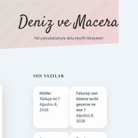
Deniz ve Macera
Yat yolculuklarıyla dolu keyifli hikayeler!
vdcasino giriş
SIDEBAR
SON YAZILAR
Nilüfer
Faturayı son
Türkçe mi ?
ödeme tarihi
Ağustos 8,
geçerse ne
2026
olur ?
Ağustos 6,
2026