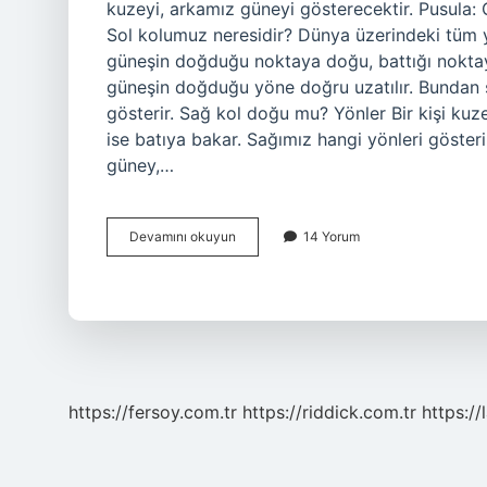
kuzeyi, arkamız güneyi gösterecektir. Pusula:
Sol kolumuz neresidir? Dünya üzerindeki tüm yö
güneşin doğduğu noktaya doğu, battığı noktaya
güneşin doğduğu yöne doğru uzatılır. Bundan s
gösterir. Sağ kol doğu mu? Yönler Bir kişi kuze
ise batıya bakar. Sağımız hangi yönleri göst
güney,…
Sol
Devamını okuyun
14 Yorum
Kol
Hangi
Yönü
Gösterir
https://fersoy.com.tr
https://riddick.com.tr
https://