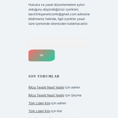
Hukuka ve yasal düzenlemelere aykırı
olduğunu düşündüğünüz içerikleri,
backlinkpanelicomtr@gmail.com
adresine
bildirmeniz halinde, ilgili içerikler yasal
süre içerisinde sitemizden kaldırılacaktır.
Arama
SON YORUMLAR
İMza Tespiti Nasil Yapilir
için
admin
İMza Tespiti Nasil Yapilir
için
Şeyma
Türk Lideri Kim
için
admin
Türk Lideri Kim
için
Kel