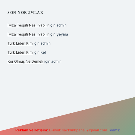
SON YORUMLAR
İMza Tespiti Nasil Yapilir
için
admin
İMza Tespiti Nasil Yapilir
için
Şeyma
Türk Lideri Kim
için
admin
Türk Lideri Kim
için
Kel
Kor Olmuş Ne Demek
için
admin
riş
Reklam ve İletişim:
E-mail:
backlinkpaneli@gmail.com
Teams: