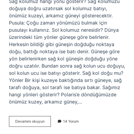
Sağ kolumuz hangi yönü gösterir? Sağ kolumuzu
doğuya doğru uzatırsak sol kolumuz batıyı,
önümüz kuzeyi, arkamız güneyi gösterecektir.
Pusula: Çoğu zaman yönümüzü bulmak için
pusulayı kullanırız. Sol kolumuz neresidir? Dünya
üzerindeki tüm yönler güneşe göre belirlenir.
Herkesin bildiği gibi güneşin doğduğu noktaya
doğu, battığı noktaya ise batı denir. Güneşe göre
yön belirlenirken sağ kol güneşin doğduğu yöne
doğru uzatılır. Bundan sonra sağ kolun ucu doğuyu,
sol kolun ucu ise batıyı gösterir. Sağ kol doğu mu?
Yönler Bir kişi kuzeye baktığında sırtı güneye, sağ
tarafı doğuya, sol tarafı ise batıya bakar. Sağımız
hangi yönleri gösterir? Polaris’e döndüğümüzde
önümüz kuzey, arkamız güney,…
Sol
Devamını okuyun
14 Yorum
Kol
Hangi