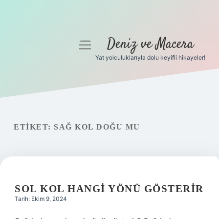
Deniz ve Macera
menüyü
aç
Yat yolculuklarıyla dolu keyifli hikayeler!
Anasayfa
Gizlilik Politikası
Yasal Uyarı
ETIKET:
SAĞ KOL DOĞU MU
Hakkımızda
SOL KOL HANGI YÖNÜ GÖSTERIR
Tarih: Ekim 9, 2024