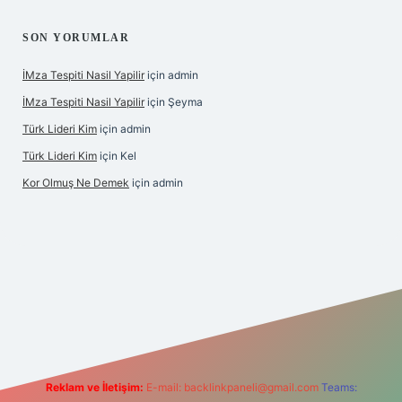
SON YORUMLAR
İMza Tespiti Nasil Yapilir
için
admin
İMza Tespiti Nasil Yapilir
için
Şeyma
Türk Lideri Kim
için
admin
Türk Lideri Kim
için
Kel
Kor Olmuş Ne Demek
için
admin
iriş
Reklam ve İletişim:
E-mail:
backlinkpaneli@gmail.com
Teams: