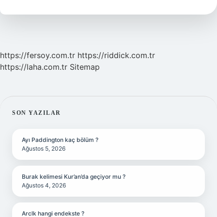
Nasıl
Yazılır
https://fersoy.com.tr
https://riddick.com.tr
https://laha.com.tr
Sitemap
SIDEBAR
SON YAZILAR
Ayı Paddington kaç bölüm ?
Ağustos 5, 2026
Burak kelimesi Kur’an’da geçiyor mu ?
Ağustos 4, 2026
Arclk hangi endekste ?