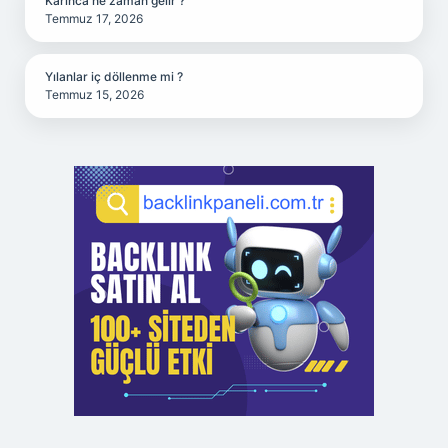
Karınca ne zaman gelir ?
Temmuz 17, 2026
Yılanlar iç döllenme mi ?
Temmuz 15, 2026