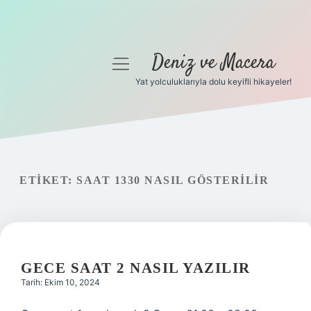
Deniz ve Macera
menüyü
aç
Yat yolculuklarıyla dolu keyifli hikayeler!
Anasayfa
Gizlilik Politikası
Yasal Uyarı
ETIKET:
SAAT 1330 NASIL GÖSTERILIR
Hakkımızda
GECE SAAT 2 NASIL YAZILIR
Tarih: Ekim 10, 2024