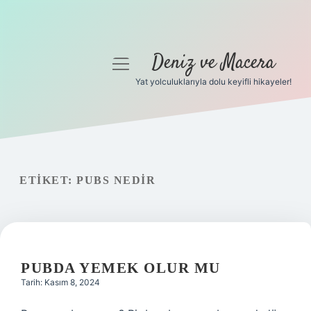
Deniz ve Macera
menüyü
aç
Yat yolculuklarıyla dolu keyifli hikayeler!
Anasayfa
Gizlilik Politikası
Yasal Uyarı
ETIKET:
PUBS NEDIR
Hakkımızda
PUBDA YEMEK OLUR MU
Tarih: Kasım 8, 2024