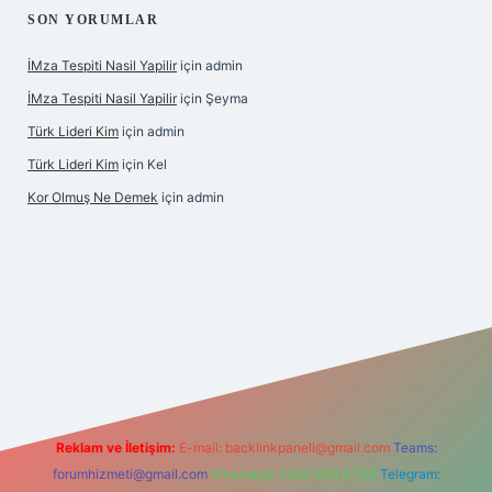
SON YORUMLAR
İMza Tespiti Nasil Yapilir
için
admin
İMza Tespiti Nasil Yapilir
için
Şeyma
Türk Lideri Kim
için
admin
Türk Lideri Kim
için
Kel
Kor Olmuş Ne Demek
için
admin
riş
Reklam ve İletişim:
E-mail:
backlinkpaneli@gmail.com
Teams:
forumhizmeti@gmail.com
Whatsapp: 0262 606 0 726
Telegram: