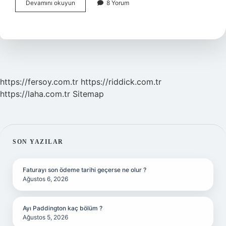
Adrenalin
Devamını okuyun
8 Yorum
Bağımlılık
Yapar
Mi
https://fersoy.com.tr
https://riddick.com.tr
https://laha.com.tr
Sitemap
SIDEBAR
SON YAZILAR
Faturayı son ödeme tarihi geçerse ne olur ?
Ağustos 6, 2026
Ayı Paddington kaç bölüm ?
Ağustos 5, 2026