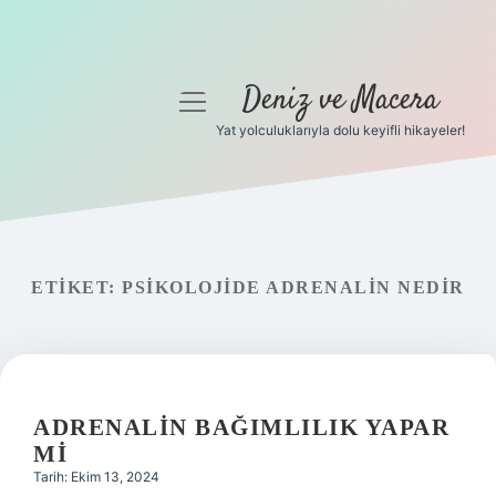
Deniz ve Macera
menüyü
aç
Yat yolculuklarıyla dolu keyifli hikayeler!
Anasayfa
Gizlilik Politikası
Yasal Uyarı
ETIKET:
PSIKOLOJIDE ADRENALIN NEDIR
Hakkımızda
ADRENALIN BAĞIMLILIK YAPAR
MI
Tarih: Ekim 13, 2024