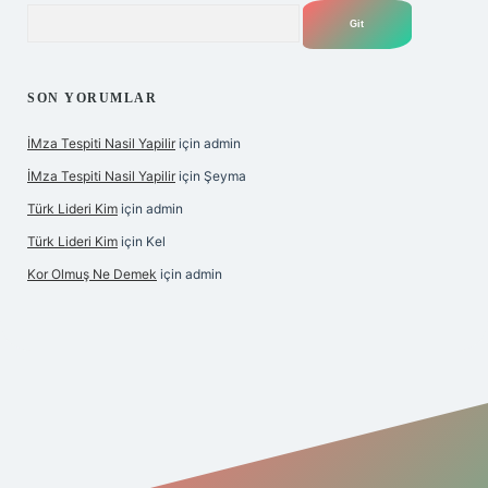
Arama
SON YORUMLAR
İMza Tespiti Nasil Yapilir
için
admin
İMza Tespiti Nasil Yapilir
için
Şeyma
Türk Lideri Kim
için
admin
Türk Lideri Kim
için
Kel
Kor Olmuş Ne Demek
için
admin
iş