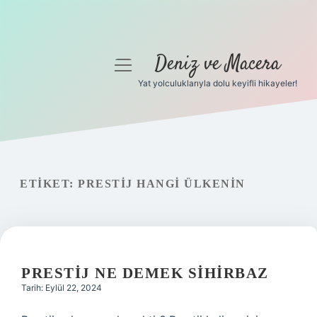
Deniz ve Macera
menüyü
aç
Yat yolculuklarıyla dolu keyifli hikayeler!
Anasayfa
Gizlilik Politikası
Yasal Uyarı
ETIKET:
PRESTIJ HANGI ÜLKENIN
Hakkımızda
PRESTIJ NE DEMEK SIHIRBAZ
Tarih: Eylül 22, 2024