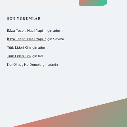
SON YORUMLAR
İMza Tespiti Nasil Yapilir
için
admin
İMza Tespiti Nasil Yapilir
için
Şeyma
Türk Lideri Kim
için
admin
Türk Lideri Kim
için
Kel
Kor Olmuş Ne Demek
için
admin
iş