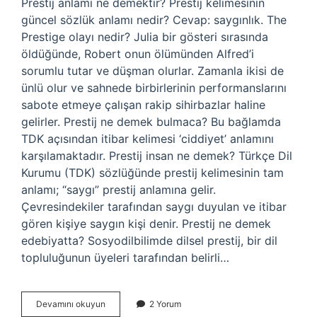
Prestij anlamı ne demektir? Prestij kelimesinin
güncel sözlük anlamı nedir? Cevap: saygınlık. The
Prestige olayı nedir? Julia bir gösteri sırasında
öldüğünde, Robert onun ölümünden Alfred’i
sorumlu tutar ve düşman olurlar. Zamanla ikisi de
ünlü olur ve sahnede birbirlerinin performanslarını
sabote etmeye çalışan rakip sihirbazlar haline
gelirler. Prestij ne demek bulmaca? Bu bağlamda
TDK açısından itibar kelimesi ‘ciddiyet’ anlamını
karşılamaktadır. Prestij insan ne demek? Türkçe Dil
Kurumu (TDK) sözlüğünde prestij kelimesinin tam
anlamı; “saygı” prestij anlamına gelir.
Çevresindekiler tarafından saygı duyulan ve itibar
gören kişiye saygın kişi denir. Prestij ne demek
edebiyatta? Sosyodilbilimde dilsel prestij, bir dil
topluluğunun üyeleri tarafından belirli…
Prestij
Devamını okuyun
2 Yorum
Ne