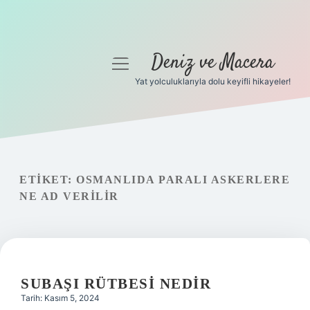
Deniz ve Macera
menüyü
aç
Yat yolculuklarıyla dolu keyifli hikayeler!
Anasayfa
Gizlilik Politikası
Yasal Uyarı
ETIKET:
OSMANLIDA PARALI ASKERLERE
NE AD VERILIR
Hakkımızda
SUBAŞI RÜTBESI NEDIR
Tarih: Kasım 5, 2024