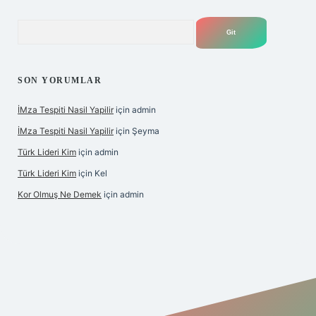
Arama
SON YORUMLAR
İMza Tespiti Nasil Yapilir
için
admin
İMza Tespiti Nasil Yapilir
için
Şeyma
Türk Lideri Kim
için
admin
Türk Lideri Kim
için
Kel
Kor Olmuş Ne Demek
için
admin
iş