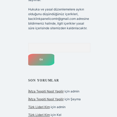
Hukuka ve yasal düzenlemelere aykırı
olduğunu düşündüğünüz içerikleri,
backlinkpanelicomtr@gmail.com
adresine
bildirmeniz halinde, ilgili içerikler yasal
süre içerisinde sitemizden kaldırılacaktır.
Arama
SON YORUMLAR
İMza Tespiti Nasil Yapilir
için
admin
İMza Tespiti Nasil Yapilir
için
Şeyma
Türk Lideri Kim
için
admin
Türk Lideri Kim
için
Kel