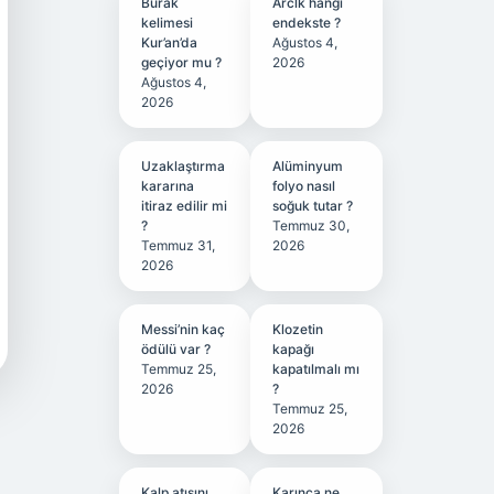
Burak
Arclk hangi
kelimesi
endekste ?
Kur’an’da
Ağustos 4,
geçiyor mu ?
2026
Ağustos 4,
2026
Uzaklaştırma
Alüminyum
kararına
folyo nasıl
itiraz edilir mi
soğuk tutar ?
?
Temmuz 30,
Temmuz 31,
2026
2026
Messi’nin kaç
Klozetin
ödülü var ?
kapağı
Temmuz 25,
kapatılmalı mı
2026
?
Temmuz 25,
2026
Kalp atışını
Karınca ne