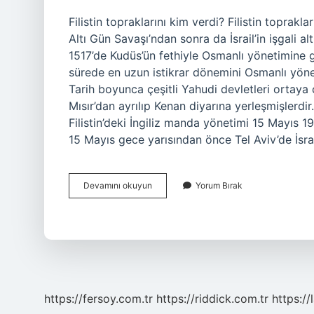
Filistin topraklarını kim verdi? Filistin toprakl
Altı Gün Savaşı’ndan sonra da İsrail’in işgali al
1517’de Kudüs’ün fethiyle Osmanlı yönetimine gi
sürede en uzun istikrar dönemini Osmanlı yöneti
Tarih boyunca çeşitli Yahudi devletleri ortaya ç
Mısır’dan ayrılıp Kenan diyarına yerleşmişlerdir
Filistin’deki İngiliz manda yönetimi 15 Mayıs 
15 Mayıs gece yarısından önce Tel Aviv’de İsra
Israil
Devamını okuyun
Yorum Bırak
Filistin
Topraklarını
Ne
Zaman
Satın
Aldı
https://fersoy.com.tr
https://riddick.com.tr
https://