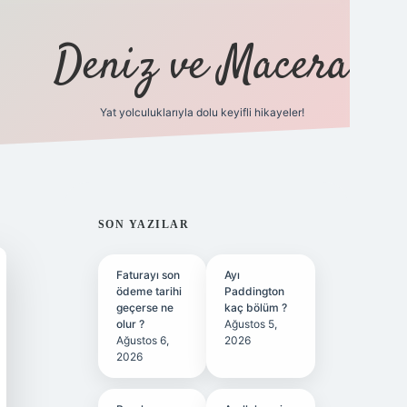
Deniz ve Macera
Yat yolculuklarıyla dolu keyifli hikayeler!
vdcasino gi
SIDEBAR
SON YAZILAR
Faturayı son
Ayı
ödeme tarihi
Paddington
geçerse ne
kaç bölüm ?
olur ?
Ağustos 5,
Ağustos 6,
2026
2026