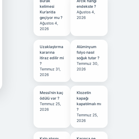
Burak
Arclk hangi
kelimesi
endekste ?
Kur’an’da
Ağustos 4,
geçiyor mu ?
2026
Ağustos 4,
2026
Uzaklaştırma
Alüminyum
kararına
folyo nasıl
itiraz edilir mi
soğuk tutar ?
?
Temmuz 30,
Temmuz 31,
2026
2026
Messi’nin kaç
Klozetin
ödülü var ?
kapağı
Temmuz 25,
kapatılmalı mı
2026
?
Temmuz 25,
2026
Kalp atışını
Karınca ne