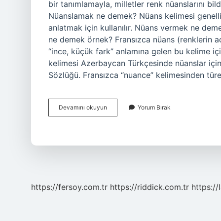
bir tanımlamayla, milletler renk nüanslarını bil
Nüanslamak ne demek? Nüans kelimesi genellikl
anlatmak için kullanılır. Nüans vermek ne deme
ne demek örnek? Fransızca nüans (renklerin açı
“ince, küçük fark” anlamına gelen bu kelime için
kelimesi Azerbaycan Türkçesinde nüanslar için
Sözlüğü. Fransızca “nuance” kelimesinden türe
Nüans
Devamını okuyun
Yorum Bırak
Yapmak
Ne
Demek
https://fersoy.com.tr
https://riddick.com.tr
https://