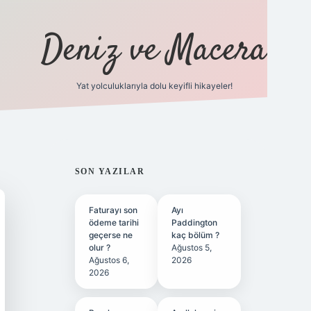
Deniz ve Macera
Yat yolculuklarıyla dolu keyifli hikayeler!
vdcasino giriş
SIDEBAR
SON YAZILAR
Faturayı son
Ayı
ödeme tarihi
Paddington
geçerse ne
kaç bölüm ?
olur ?
Ağustos 5,
Ağustos 6,
2026
2026