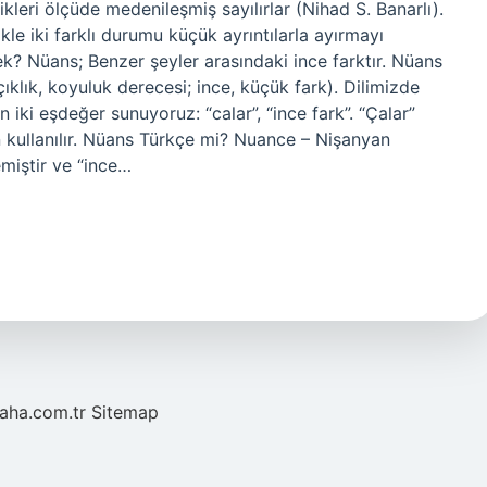
dikleri ölçüde medenileşmiş sayılırlar (Nihad S. Banarlı).
e iki farklı durumu küçük ayrıntılarla ayırmayı
k? Nüans; Benzer şeyler arasındaki ince farktır. Nüans
klık, koyuluk derecesi; ince, küçük fark). Dilimizde
 iki eşdeğer sunuyoruz: “calar”, “ince fark”. “Çalar”
 kullanılır. Nüans Türkçe mi? Nuance – Nişanyan
miştir ve “ince…
laha.com.tr
Sitemap