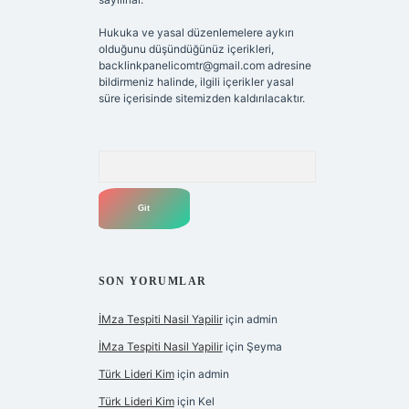
Hukuka ve yasal düzenlemelere aykırı
olduğunu düşündüğünüz içerikleri,
backlinkpanelicomtr@gmail.com
adresine
bildirmeniz halinde, ilgili içerikler yasal
süre içerisinde sitemizden kaldırılacaktır.
Arama
SON YORUMLAR
İMza Tespiti Nasil Yapilir
için
admin
İMza Tespiti Nasil Yapilir
için
Şeyma
Türk Lideri Kim
için
admin
Türk Lideri Kim
için
Kel