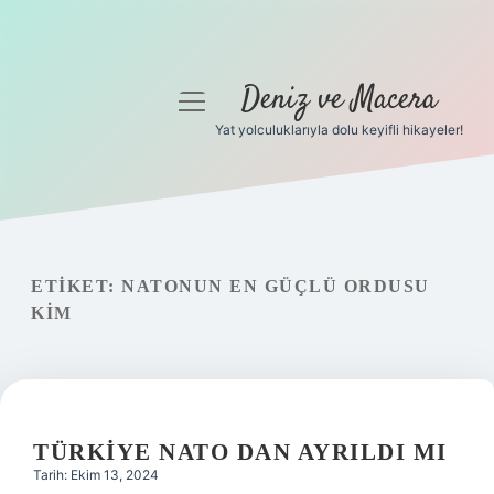
Deniz ve Macera
menüyü
aç
Yat yolculuklarıyla dolu keyifli hikayeler!
Anasayfa
Gizlilik Politikası
Yasal Uyarı
ETIKET:
NATONUN EN GÜÇLÜ ORDUSU
KIM
Hakkımızda
TÜRKIYE NATO DAN AYRILDI MI
Tarih: Ekim 13, 2024