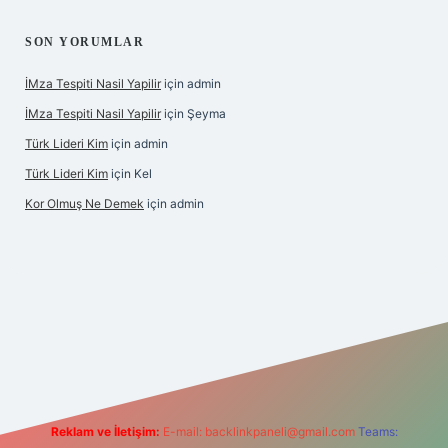
SON YORUMLAR
İMza Tespiti Nasil Yapilir
için
admin
İMza Tespiti Nasil Yapilir
için
Şeyma
Türk Lideri Kim
için
admin
Türk Lideri Kim
için
Kel
Kor Olmuş Ne Demek
için
admin
iriş
Reklam ve İletişim:
E-mail:
backlinkpaneli@gmail.com
Teams: