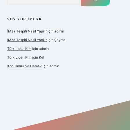
SON YORUMLAR
İMza Tespiti Nasil Yapilir
için
admin
İMza Tespiti Nasil Yapilir
için
Şeyma
Türk Lideri Kim
için
admin
Türk Lideri Kim
için
Kel
Kor Olmuş Ne Demek
için
admin
iriş