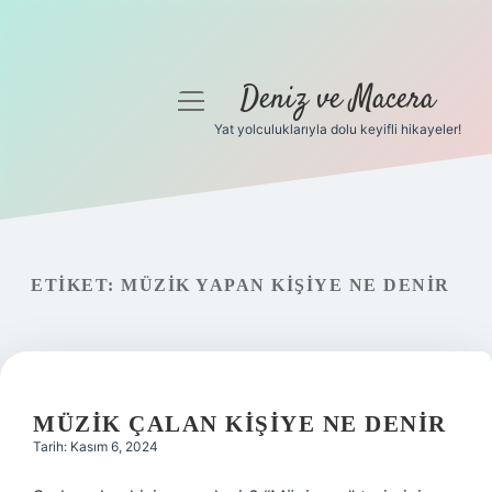
Deniz ve Macera
menüyü
aç
Yat yolculuklarıyla dolu keyifli hikayeler!
Anasayfa
Gizlilik Politikası
Yasal Uyarı
ETIKET:
MÜZIK YAPAN KIŞIYE NE DENIR
Hakkımızda
MÜZIK ÇALAN KIŞIYE NE DENIR
Tarih: Kasım 6, 2024