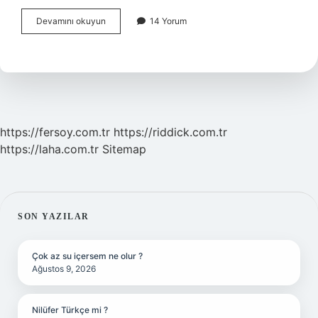
Hangi
Devamını okuyun
14 Yorum
Anlatım
Türünde
Tartışma
Yer
Almaz
https://fersoy.com.tr
https://riddick.com.tr
https://laha.com.tr
Sitemap
SIDEBAR
SON YAZILAR
Çok az su içersem ne olur ?
Ağustos 9, 2026
Nilüfer Türkçe mi ?