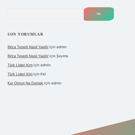
Arama
SON YORUMLAR
İMza Tespiti Nasil Yapilir
için
admin
İMza Tespiti Nasil Yapilir
için
Şeyma
Türk Lideri Kim
için
admin
Türk Lideri Kim
için
Kel
Kor Olmuş Ne Demek
için
admin
riş