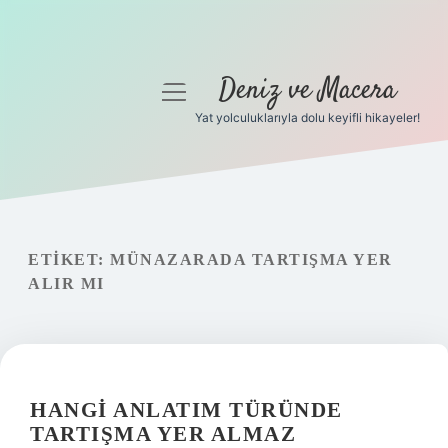
Deniz ve Macera
menüyü
aç
Yat yolculuklarıyla dolu keyifli hikayeler!
Anasayfa
Gizlilik Politikası
Yasal Uyarı
ETIKET:
MÜNAZARADA TARTIŞMA YER
ALIR MI
Hakkımızda
HANGI ANLATIM TÜRÜNDE
TARTIŞMA YER ALMAZ