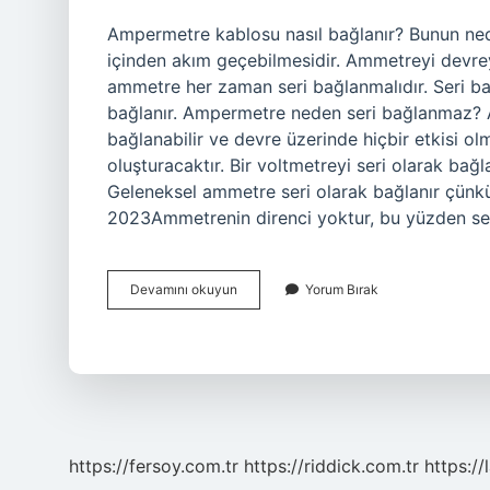
Ampermetre kablosu nasıl bağlanır? Bunun ned
içinden akım geçebilmesidir. Ammetreyi devr
ammetre her zaman seri bağlanmalıdır. Seri bağ
bağlanır. Ampermetre neden seri bağlanmaz? A
bağlanabilir ve devre üzerinde hiçbir etkisi ol
oluşturacaktır. Bir voltmetreyi seri olarak bağl
Geleneksel ammetre seri olarak bağlanır çünk
2023Ammetrenin direnci yoktur, bu yüzden seri
Ampermetre
Devamını okuyun
Yorum Bırak
Devreye
Nasıl
Bağlanır
Kısa
https://fersoy.com.tr
https://riddick.com.tr
https://