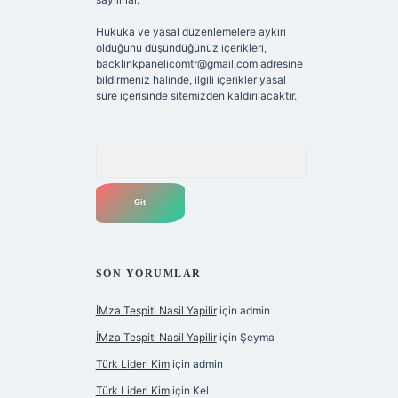
Hukuka ve yasal düzenlemelere aykırı
olduğunu düşündüğünüz içerikleri,
backlinkpanelicomtr@gmail.com
adresine
bildirmeniz halinde, ilgili içerikler yasal
süre içerisinde sitemizden kaldırılacaktır.
Arama
SON YORUMLAR
İMza Tespiti Nasil Yapilir
için
admin
İMza Tespiti Nasil Yapilir
için
Şeyma
Türk Lideri Kim
için
admin
Türk Lideri Kim
için
Kel