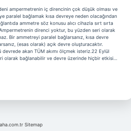
eni ampermetrenin iç direncinin çok düşük olması ve
eye paralel bağlamak kısa devreye neden olacağından
lantıda ammetre söz konusu alıcı cihazla sırt sırta
mpermetrenin direnci yoktur, bu yüzden seri olarak
maz. Bir ammetreyi paralel bağlarsanız, kısa devre
arsanız, (esas olarak) açık devre oluşturacaktır.
ü devrede akan TÜM akımı ölçmek isteriz.22 Eylül
 olarak bağlanabilir ve devre üzerinde hiçbir etkisi…
laha.com.tr
Sitemap