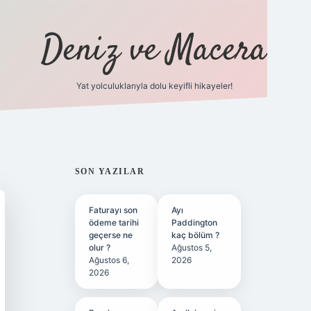
Deniz ve Macera
Yat yolculuklarıyla dolu keyifli hikayeler!
vdcasino giriş
SIDEBAR
SON YAZILAR
Faturayı son
Ayı
ödeme tarihi
Paddington
geçerse ne
kaç bölüm ?
olur ?
Ağustos 5,
Ağustos 6,
2026
2026