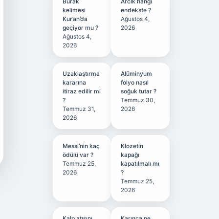
Burak
Arclk hangi
kelimesi
endekste ?
Kur’an’da
Ağustos 4,
geçiyor mu ?
2026
Ağustos 4,
2026
Uzaklaştırma
Alüminyum
kararına
folyo nasıl
itiraz edilir mi
soğuk tutar ?
?
Temmuz 30,
Temmuz 31,
2026
2026
Messi’nin kaç
Klozetin
ödülü var ?
kapağı
Temmuz 25,
kapatılmalı mı
2026
?
Temmuz 25,
2026
Kalp atışını
Karınca ne