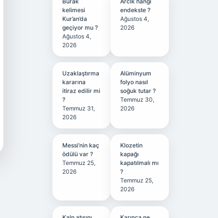
Burak
Arclk hangi
kelimesi
endekste ?
Kur’an’da
Ağustos 4,
geçiyor mu ?
2026
Ağustos 4,
2026
Uzaklaştırma
Alüminyum
kararına
folyo nasıl
itiraz edilir mi
soğuk tutar ?
?
Temmuz 30,
Temmuz 31,
2026
2026
Messi’nin kaç
Klozetin
ödülü var ?
kapağı
Temmuz 25,
kapatılmalı mı
2026
?
Temmuz 25,
2026
Kalp atışını
Karınca ne