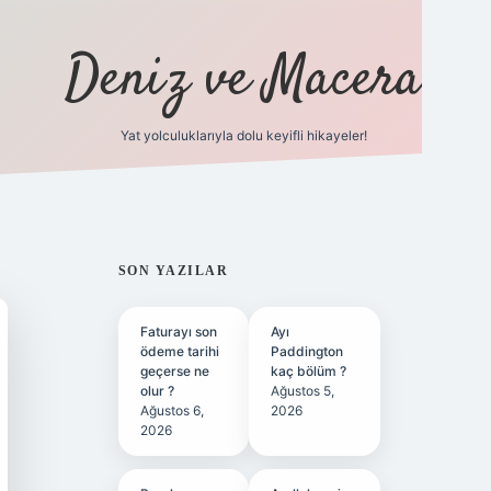
Deniz ve Macera
Yat yolculuklarıyla dolu keyifli hikayeler!
vdcasino giriş
SIDEBAR
SON YAZILAR
Faturayı son
Ayı
ödeme tarihi
Paddington
geçerse ne
kaç bölüm ?
olur ?
Ağustos 5,
Ağustos 6,
2026
2026