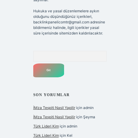
Hukuka ve yasal düzenlemelere aykırı
olduğunu düşündüğünüz içerikleri,
backlinkpanelicomtr@gmail.com
adresine
bildirmeniz halinde, ilgili içerikler yasal
süre içerisinde sitemizden kaldırılacaktır.
Arama
SON YORUMLAR
İMza Tespiti Nasil Yapilir
için
admin
İMza Tespiti Nasil Yapilir
için
Şeyma
Türk Lideri Kim
için
admin
Türk Lideri Kim
için
Kel