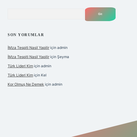
Arama
SON YORUMLAR
İMza Tespiti Nasil Yapilir
için
admin
İMza Tespiti Nasil Yapilir
için
Şeyma
Türk Lideri Kim
için
admin
Türk Lideri Kim
için
Kel
Kor Olmuş Ne Demek
için
admin
iş