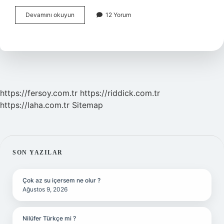
Merhaba
Devamını okuyun
12 Yorum
Diyen
Birisine
Ne
Cevap
Verilir
https://fersoy.com.tr
https://riddick.com.tr
https://laha.com.tr
Sitemap
SIDEBAR
SON YAZILAR
Çok az su içersem ne olur ?
Ağustos 9, 2026
Nilüfer Türkçe mi ?