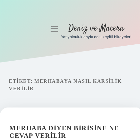
Deniz ve Macera
menüyü
aç
Yat yolculuklarıyla dolu keyifli hikayeler!
Anasayfa
Gizlilik Politikası
Yasal Uyarı
ETIKET:
MERHABAYA NASIL KARSILIK
VERILIR
Hakkımızda
MERHABA DIYEN BIRISINE NE
CEVAP VERILIR