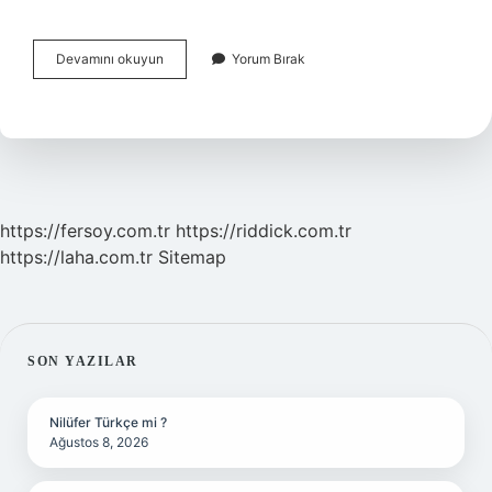
Kalem
Devamını okuyun
Yorum Bırak
Mürekkebini
Ne
Geçirir
https://fersoy.com.tr
https://riddick.com.tr
https://laha.com.tr
Sitemap
SIDEBAR
SON YAZILAR
Nilüfer Türkçe mi ?
Ağustos 8, 2026