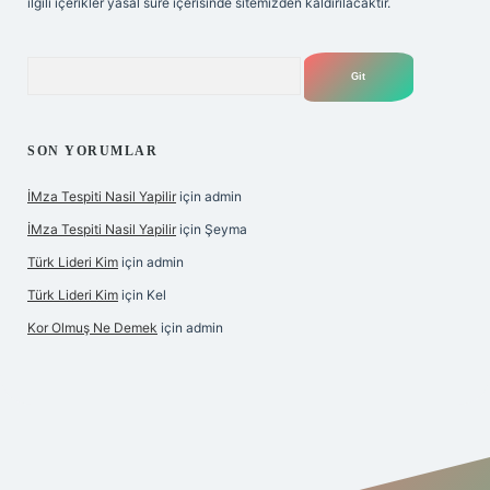
ilgili içerikler yasal süre içerisinde sitemizden kaldırılacaktır.
Arama
SON YORUMLAR
İMza Tespiti Nasil Yapilir
için
admin
İMza Tespiti Nasil Yapilir
için
Şeyma
Türk Lideri Kim
için
admin
Türk Lideri Kim
için
Kel
Kor Olmuş Ne Demek
için
admin
iş