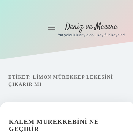
Deniz ve Macera
menüyü
aç
Yat yolculuklarıyla dolu keyifli hikayeler!
Anasayfa
Gizlilik Politikası
Yasal Uyarı
ETIKET:
LIMON MÜREKKEP LEKESINI
ÇIKARIR MI
Hakkımızda
KALEM MÜREKKEBINI NE
GEÇIRIR