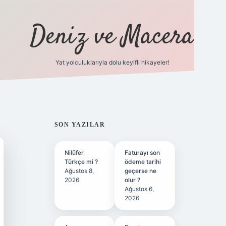
Deniz ve Macera
Yat yolculuklarıyla dolu keyifli hikayeler!
vdcasino giriş
SIDEBAR
SON YAZILAR
Nilüfer
Faturayı son
Türkçe mi ?
ödeme tarihi
Ağustos 8,
geçerse ne
2026
olur ?
Ağustos 6,
2026