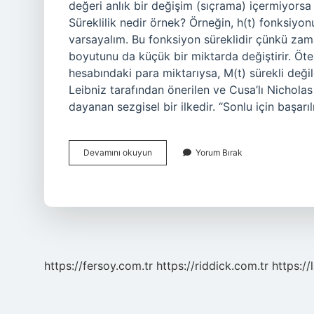
değeri anlık bir değişim (sıçrama) içermiyorsa 
Süreklilik nedir örnek? Örneğin, h(t) fonksiyon
varsayalım. Bu fonksiyon süreklidir çünkü za
boyutunu da küçük bir miktarda değiştirir. Öte
hesabındaki para miktarıysa, M(t) sürekli değild
Leibniz tarafından önerilen ve Cusa’lı Nichola
dayanan sezgisel bir ilkedir. “Sonlu için başarı
Süreklilik
Devamını okuyun
Yorum Bırak
Kuralı
Nedir
https://fersoy.com.tr
https://riddick.com.tr
https://