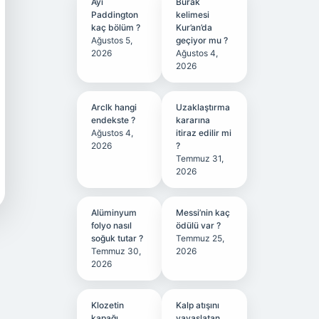
Ayı
Burak
Paddington
kelimesi
kaç bölüm ?
Kur’an’da
Ağustos 5,
geçiyor mu ?
2026
Ağustos 4,
2026
Arclk hangi
Uzaklaştırma
endekste ?
kararına
Ağustos 4,
itiraz edilir mi
2026
?
Temmuz 31,
2026
Alüminyum
Messi’nin kaç
folyo nasıl
ödülü var ?
soğuk tutar ?
Temmuz 25,
Temmuz 30,
2026
2026
Klozetin
Kalp atışını
kapağı
yavaşlatan