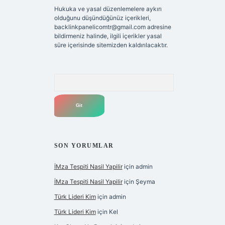
Hukuka ve yasal düzenlemelere aykırı
olduğunu düşündüğünüz içerikleri,
backlinkpanelicomtr@gmail.com
adresine
bildirmeniz halinde, ilgili içerikler yasal
süre içerisinde sitemizden kaldırılacaktır.
Arama
SON YORUMLAR
İMza Tespiti Nasil Yapilir
için
admin
İMza Tespiti Nasil Yapilir
için
Şeyma
Türk Lideri Kim
için
admin
Türk Lideri Kim
için
Kel