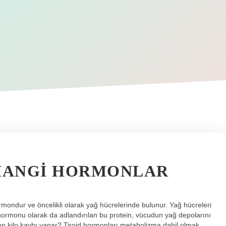
 HANGI HORMONLAR
mondur ve öncelikli olarak yağ hücrelerinde bulunur. Yağ hücreleri
k hormonu olarak da adlandırılan bu protein, vücudun yağ depolarını
on kilo kaybı yapar? Tiroid hormonları metabolizma dahil olmak