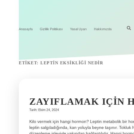
Anasayfa
Gizlilik Politikası
Yasal Uyarı
Hakkımızda
ETIKET:
LEPTIN EKSIKLIĞI NEDIR
ZAYIFLAMAK IÇIN
Tarih: Ekim 24, 2024
Kilo vermek için hangi hormon? Leptin metabolik bir hor
leptin salgıladığında, kan yoluyla beyne taşınır. Toklu
düzenleme işleviyle yakından bağlantılıdır. Hangi horm