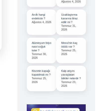
Ağustos 4, 2026
Arclk hangi
Uzaklaştırma
endekste ?
kararına itiraz
Ağustos 4, 2026
edilir mi ?
Temmuz 31,
2026
Alüminyum folyo
Messi’nin kaç
nasıl soğuk
ödülü var ?
tutar ?
Temmuz 25,
Temmuz 30,
2026
2026
Klozetin kapağı
Kalp atışını
kapatılmalı mı ?
yavaşlatan
Temmuz 25,
bitkiler nelerdir ?
2026
Temmuz 23,
2026