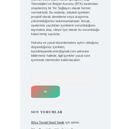
Teknolojileri ve İletişim Kurumu (BTK) tarafından
onaylanmış bir Yer Sağlayıcı olarak hizmet
vermektedir. Bu nedenle, sitedeki içerikleri
proaktif olarak denetleme veya araştırma
yükümlülüğümüz bulunmamaktadır. Ancak,
üyelerimiz yazdıkları içeriklerin sorumluluğunu
taşımakta olup, siteye üye olarak bu sorumluluğu
kabul etmiş sayılırlar.
Hukuka ve yasal düzenlemelere aykırı olduğunu
düşündüğünüz içerikleri,
backlinkpanelicomtr@gmail.com
adresine
bildirmeniz halinde, ilgili içerikler yasal süre
içerisinde sitemizden kaldırılacaktır.
Arama
SON YORUMLAR
İMza Tespiti Nasil Yapilir
için
admin