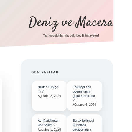
Deniz ve Macera
Yat yolculuklarıyla dolu keyifli hikayeler!
SIDEBAR
SON YAZILAR
Nilüfer Türkçe
Faturayı son
mi ?
ödeme tarihi
Ağustos 8, 2026
geçerse ne olur
?
Ağustos 6, 2026
Ayı Paddington
Burak kelimesi
kaç bölüm ?
Kur’an’da
Ağustos 5, 2026
geçiyor mu ?