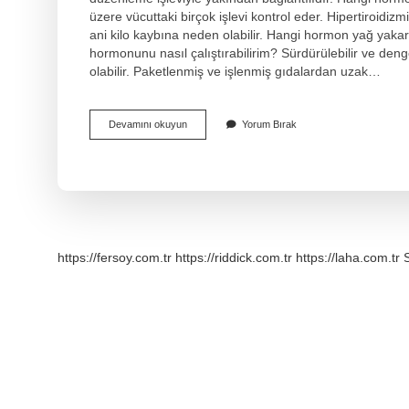
üzere vücuttaki birçok işlevi kontrol eder. Hipertiroidizmi 
ani kilo kaybına neden olabilir. Hangi hormon yağ yak
hormonunu nasıl çalıştırabilirim? Sürdürülebilir ve denge
olabilir. Paketlenmiş ve işlenmiş gıdalardan uzak…
Zayıflamak
Devamını okuyun
Yorum Bırak
Için
Hangi
Hormonlar
https://fersoy.com.tr
https://riddick.com.tr
https://laha.com.tr