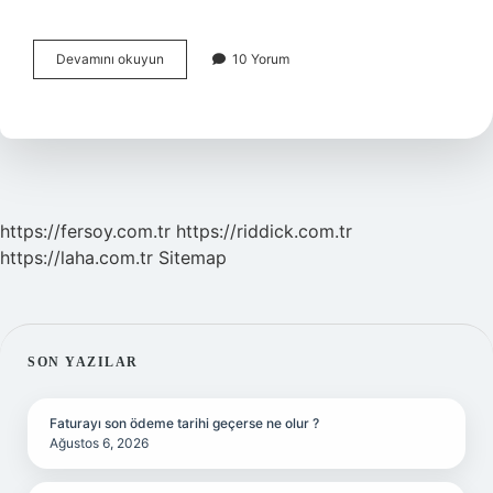
Kürtajla
Devamını okuyun
10 Yorum
Alınan
Bebekler
Nereye
Gider
https://fersoy.com.tr
https://riddick.com.tr
https://laha.com.tr
Sitemap
SIDEBAR
SON YAZILAR
Faturayı son ödeme tarihi geçerse ne olur ?
Ağustos 6, 2026