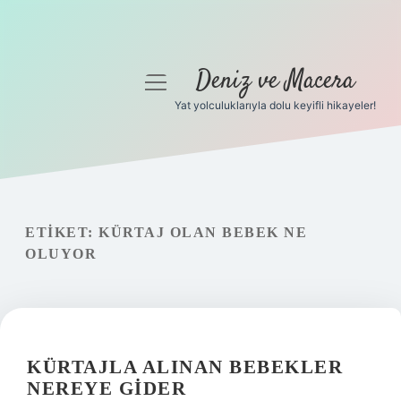
Deniz ve Macera
menüyü
aç
Yat yolculuklarıyla dolu keyifli hikayeler!
Anasayfa
Gizlilik Politikası
Yasal Uyarı
ETIKET:
KÜRTAJ OLAN BEBEK NE
OLUYOR
Hakkımızda
KÜRTAJLA ALINAN BEBEKLER
NEREYE GIDER