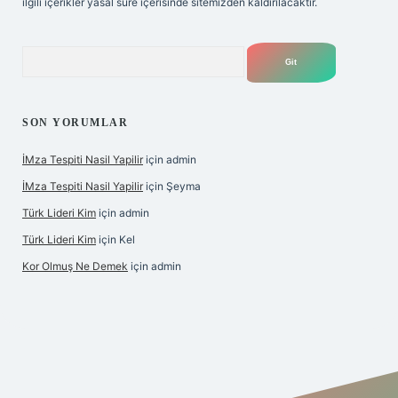
ilgili içerikler yasal süre içerisinde sitemizden kaldırılacaktır.
Arama
SON YORUMLAR
İMza Tespiti Nasil Yapilir
için
admin
İMza Tespiti Nasil Yapilir
için
Şeyma
Türk Lideri Kim
için
admin
Türk Lideri Kim
için
Kel
Kor Olmuş Ne Demek
için
admin
iş