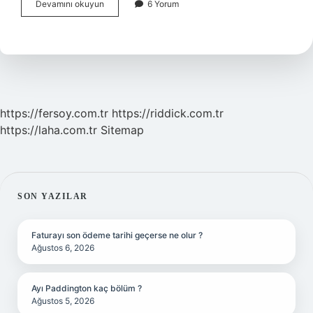
Türkiye
Devamını okuyun
6 Yorum
Şarkısı
Kime
Ait
https://fersoy.com.tr
https://riddick.com.tr
https://laha.com.tr
Sitemap
SIDEBAR
SON YAZILAR
Faturayı son ödeme tarihi geçerse ne olur ?
Ağustos 6, 2026
Ayı Paddington kaç bölüm ?
Ağustos 5, 2026