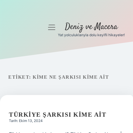
Deniz ve Macera
menüyü
aç
Yat yolculuklarıyla dolu keyifli hikayeler!
Anasayfa
Gizlilik Politikası
Yasal Uyarı
ETIKET:
KIME NE ŞARKISI KIME AIT
Hakkımızda
TÜRKIYE ŞARKISI KIME AIT
Tarih: Ekim 13, 2024