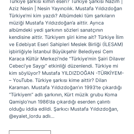
Türkiye şarkısı kimin eseri? Türkiye Şarkısı Nazım |
Aziz Nesin | Nesin Yayıncılık. Mustafa Yıldızdoğan
Türkiye’mi kim yazdı? Albümdeki tüm şarkıların
müziği Mustafa Yıldızdoğan’a aittir. Ayrıca
albümdeki yedi şarkının sözleri sanatçının
kendisine aittir. Türkiyem şiiri kime ait? Türkiye İlim
ve Edebiyat Eseri Sahipleri Meslek Birliği (İLESAM)
işbirliğiyle İstanbul Büyükşehir Belediyesi Cem
Karaca Kültür Merkezi’nde “Türkiye’min Şairi Dilaver
Cebeci’ye Saygı” etkinliği düzenlendi. Türkiye mi
kim söylüyor? Mustafa YILDIZDOĞAN -TÜRKİYEM-
– YouTube. Türkiye şarkısı kime aittir? Dilan
Karaman. Mustafa Yıldızdoğan’ın 1993’te çıkardığı
“Türkiyem” adlı şarkının, Kürt müzik grubu Koma
Qamişlo’nun 1986’da çıkardığı eserden çalıntı
olduğu iddia edildi. Şarkıcı Mustafa Yıldızdoğan,
@eyalet_lordu adlı…