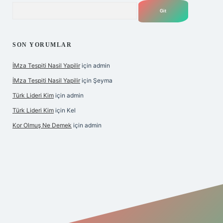
Arama
SON YORUMLAR
İMza Tespiti Nasil Yapilir
için
admin
İMza Tespiti Nasil Yapilir
için
Şeyma
Türk Lideri Kim
için
admin
Türk Lideri Kim
için
Kel
Kor Olmuş Ne Demek
için
admin
iriş