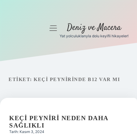
Deniz ve Macera
menüyü
aç
Yat yolculuklarıyla dolu keyifli hikayeler!
Anasayfa
Gizlilik Politikası
Yasal Uyarı
ETIKET:
KEÇI PEYNIRINDE B12 VAR MI
Hakkımızda
KEÇI PEYNIRI NEDEN DAHA
SAĞLIKLI
Tarih: Kasım 3, 2024