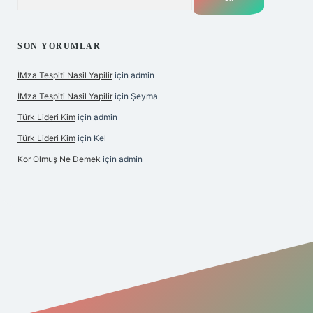
SON YORUMLAR
İMza Tespiti Nasil Yapilir
için
admin
İMza Tespiti Nasil Yapilir
için
Şeyma
Türk Lideri Kim
için
admin
Türk Lideri Kim
için
Kel
Kor Olmuş Ne Demek
için
admin
iş