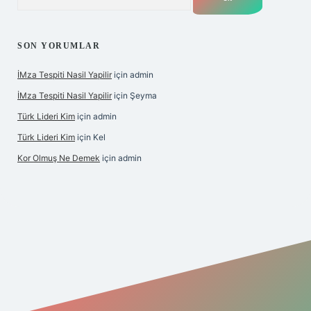
SON YORUMLAR
İMza Tespiti Nasil Yapilir
için
admin
İMza Tespiti Nasil Yapilir
için
Şeyma
Türk Lideri Kim
için
admin
Türk Lideri Kim
için
Kel
Kor Olmuş Ne Demek
için
admin
iş