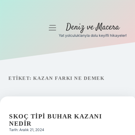
Deniz ve Macera
menüyü
aç
Yat yolculuklarıyla dolu keyifli hikayeler!
Anasayfa
Gizlilik Politikası
Yasal Uyarı
ETIKET:
KAZAN FARKI NE DEMEK
Hakkımızda
SKOÇ TIPI BUHAR KAZANI
NEDIR
Tarih: Aralık 21, 2024