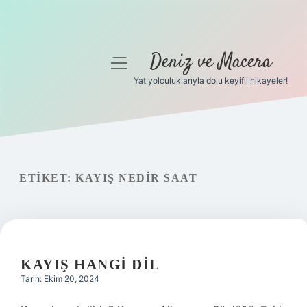
Deniz ve Macera
menüyü
aç
Yat yolculuklarıyla dolu keyifli hikayeler!
Anasayfa
Gizlilik Politikası
Yasal Uyarı
ETIKET:
KAYIŞ NEDIR SAAT
Hakkımızda
KAYIŞ HANGI DIL
Tarih: Ekim 20, 2024