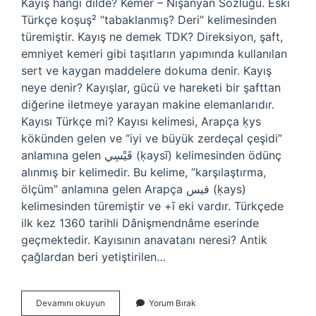
Kayış hangi dilde? Kemer – Nişanyan Sözlüğü. Eski
Türkçe koşuş² “tabaklanmış? Deri” kelimesinden
türemiştir. Kayış ne demek TDK? Direksiyon, şaft,
emniyet kemeri gibi taşıtların yapımında kullanılan
sert ve kaygan maddelere dokuma denir. Kayış
neye denir? Kayışlar, gücü ve hareketi bir şafttan
diğerine iletmeye yarayan makine elemanlarıdır.
Kayısı Türkçe mi? Kayısı kelimesi, Arapça ḳys
kökünden gelen ve “iyi ve büyük zerdeçal çeşidi”
anlamına gelen قَيْسِي (ḳaysī) kelimesinden ödünç
alınmış bir kelimedir. Bu kelime, “karşılaştırma,
ölçüm” anlamına gelen Arapça قيس (ḳays)
kelimesinden türemiştir ve +ī eki vardır. Türkçede
ilk kez 1360 tarihli Dânişmendnâme eserinde
geçmektedir. Kayısının anavatanı neresi? Antik
çağlardan beri yetiştirilen…
Kayış
Devamını okuyun
Yorum Bırak
Hangi