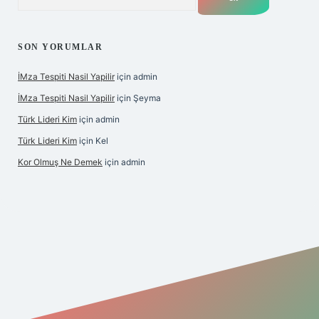
SON YORUMLAR
İMza Tespiti Nasil Yapilir
için
admin
İMza Tespiti Nasil Yapilir
için
Şeyma
Türk Lideri Kim
için
admin
Türk Lideri Kim
için
Kel
Kor Olmuş Ne Demek
için
admin
iş