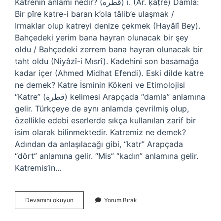
Katrenin anlamı nedir? (ﻗﻄﺮﻩ) i. (Ar. ḳaṭre) Damla:
Bir pîre katre-i baran k’ola tâlib’e ulaşmak /
Irmaklar olup katreyi denize çekmek (Hayâlî Bey).
Bahçedeki yerim bana hayran olunacak bir şey
oldu / Bahçedeki zerrem bana hayran olunacak bir
taht oldu (Niyâzî-i Mısrî). Kadehini son basamağa
kadar içer (Ahmed Midhat Efendi). Eski dilde katre
ne demek? Katre İsminin Kökeni ve Etimolojisi
“Katre” (قطرة) kelimesi Arapçada “damla” anlamına
gelir. Türkçeye de aynı anlamda çevrilmiş olup,
özellikle edebi eserlerde sıkça kullanılan zarif bir
isim olarak bilinmektedir. Katremiz ne demek?
Adından da anlaşılacağı gibi, “katr” Arapçada
“dört” anlamına gelir. “Mis” “kadın” anlamına gelir.
Katremis’in…
Katre
Devamını okuyun
Yorum Bırak
Ne
Demek