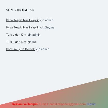
SON YORUMLAR
İMza Tespiti Nasil Yapilir
için
admin
İMza Tespiti Nasil Yapilir
için
Şeyma
Türk Lideri Kim
için
admin
Türk Lideri Kim
için
Kel
Kor Olmuş Ne Demek
için
admin
iriş
Reklam ve İletişim:
E-mail:
backlinkpaneli@gmail.com
Teams: