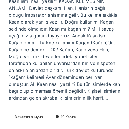
Kaan ismi nasıl yazılır? KAĞAN KELİMESİNİN
ANLAMI: Devlet başkanı, Han, Hanların bağlı
olduğu imparator anlamına gelir. Bu kelime sıklıkla
Kaan olarak yanlış yazılır. Doğru kullanımı Kagan
şeklinde olmalıdır. Kaan mı kagan mı? Milli savaş
uçağımızla gurur duyuyoruz. Ancak Kaan ismi
Kağan olmalı. Türkçe kullanımı Kagan (Kağan)’dır.
Kağan ne demek TDK? Kağan, Kaan veya Han,
Moğol ve Türk devletlerindeki yöneticiler
tarafından kullanılan unvanlardan biri ve nispeten
en eski olanlardan biridir. Türk devlet kültüründe
“kağan” kelimesi Avar döneminden beri var
olmuştur. Ali Kaan nasıl yazılır? Bu tür isimlerde kan
bağı olup olmaması önemli değildir. Kişisel isimlerin
ardından gelen akrabalık isimlerinin ilk harfi,…
Kaan
Devamını okuyun
10 Yorum
Ismi
Nasıl