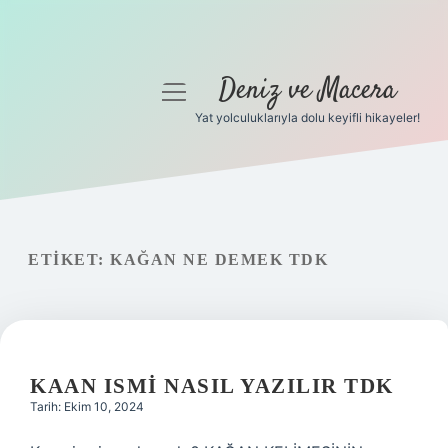
Deniz ve Macera
menüyü
aç
Yat yolculuklarıyla dolu keyifli hikayeler!
Anasayfa
Gizlilik Politikası
Yasal Uyarı
ETIKET:
KAĞAN NE DEMEK TDK
Hakkımızda
KAAN ISMI NASIL YAZILIR TDK
Tarih: Ekim 10, 2024