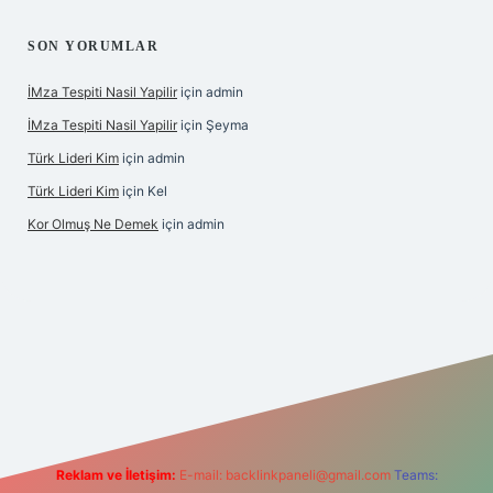
SON YORUMLAR
İMza Tespiti Nasil Yapilir
için
admin
İMza Tespiti Nasil Yapilir
için
Şeyma
Türk Lideri Kim
için
admin
Türk Lideri Kim
için
Kel
Kor Olmuş Ne Demek
için
admin
riş
Reklam ve İletişim:
E-mail:
backlinkpaneli@gmail.com
Teams: