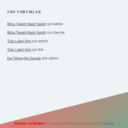
SON YORUMLAR
İMza Tespiti Nasil Yapilir
için
admin
İMza Tespiti Nasil Yapilir
için
Şeyma
Türk Lideri Kim
için
admin
Türk Lideri Kim
için
Kel
Kor Olmuş Ne Demek
için
admin
riş
Reklam ve İletişim:
E-mail:
backlinkpaneli@gmail.com
Teams: