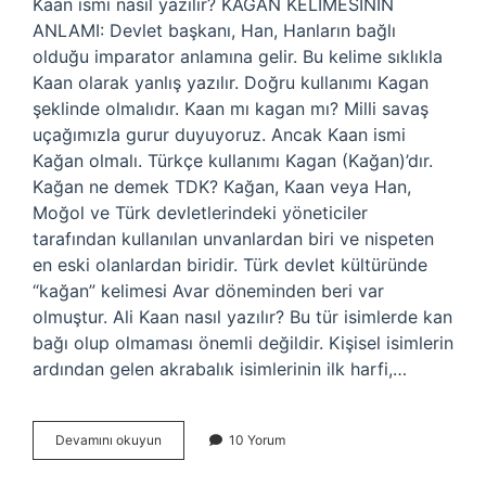
Kaan ismi nasıl yazılır? KAĞAN KELİMESİNİN
ANLAMI: Devlet başkanı, Han, Hanların bağlı
olduğu imparator anlamına gelir. Bu kelime sıklıkla
Kaan olarak yanlış yazılır. Doğru kullanımı Kagan
şeklinde olmalıdır. Kaan mı kagan mı? Milli savaş
uçağımızla gurur duyuyoruz. Ancak Kaan ismi
Kağan olmalı. Türkçe kullanımı Kagan (Kağan)’dır.
Kağan ne demek TDK? Kağan, Kaan veya Han,
Moğol ve Türk devletlerindeki yöneticiler
tarafından kullanılan unvanlardan biri ve nispeten
en eski olanlardan biridir. Türk devlet kültüründe
“kağan” kelimesi Avar döneminden beri var
olmuştur. Ali Kaan nasıl yazılır? Bu tür isimlerde kan
bağı olup olmaması önemli değildir. Kişisel isimlerin
ardından gelen akrabalık isimlerinin ilk harfi,…
Kaan
Devamını okuyun
10 Yorum
Ismi
Nasıl