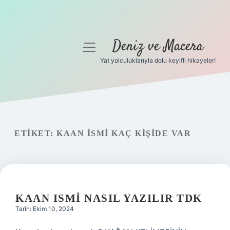
Deniz ve Macera
menüyü
aç
Yat yolculuklarıyla dolu keyifli hikayeler!
Anasayfa
Gizlilik Politikası
Yasal Uyarı
ETIKET:
KAAN ISMI KAÇ KIŞIDE VAR
Hakkımızda
KAAN ISMI NASIL YAZILIR TDK
Tarih: Ekim 10, 2024