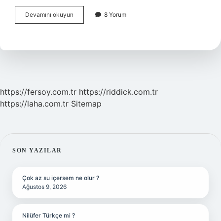
Sistem
Devamını okuyun
8 Yorum
Analisti
Nerede
Çalışır
https://fersoy.com.tr
https://riddick.com.tr
https://laha.com.tr
Sitemap
SIDEBAR
SON YAZILAR
Çok az su içersem ne olur ?
Ağustos 9, 2026
Nilüfer Türkçe mi ?