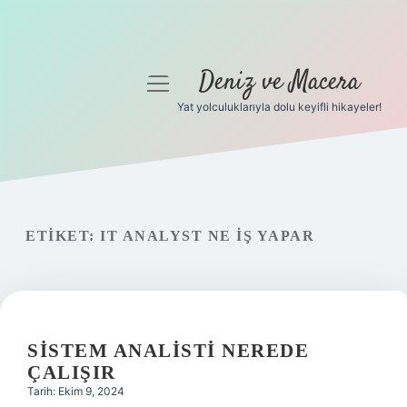
Deniz ve Macera
menüyü
aç
Yat yolculuklarıyla dolu keyifli hikayeler!
Anasayfa
Gizlilik Politikası
Yasal Uyarı
ETIKET:
IT ANALYST NE IŞ YAPAR
Hakkımızda
SISTEM ANALISTI NEREDE
ÇALIŞIR
Tarih: Ekim 9, 2024