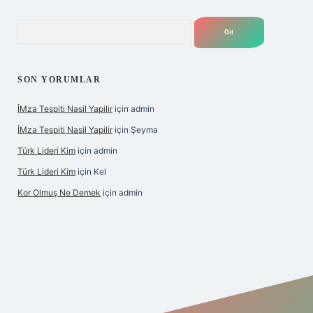
Arama
SON YORUMLAR
İMza Tespiti Nasil Yapilir
için
admin
İMza Tespiti Nasil Yapilir
için
Şeyma
Türk Lideri Kim
için
admin
Türk Lideri Kim
için
Kel
Kor Olmuş Ne Demek
için
admin
giriş