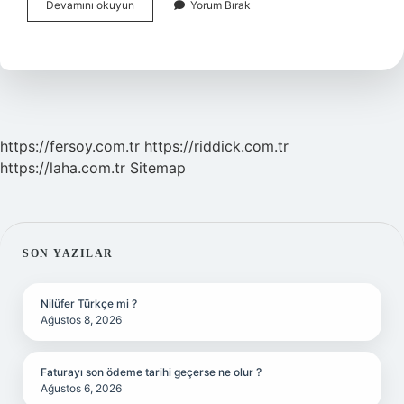
Hukuk
Devamını okuyun
Yorum Bırak
Fakültesine
Gelen
Ekler
Nasıl
Yazılır
https://fersoy.com.tr
https://riddick.com.tr
https://laha.com.tr
Sitemap
SIDEBAR
SON YAZILAR
Nilüfer Türkçe mi ?
Ağustos 8, 2026
Faturayı son ödeme tarihi geçerse ne olur ?
Ağustos 6, 2026