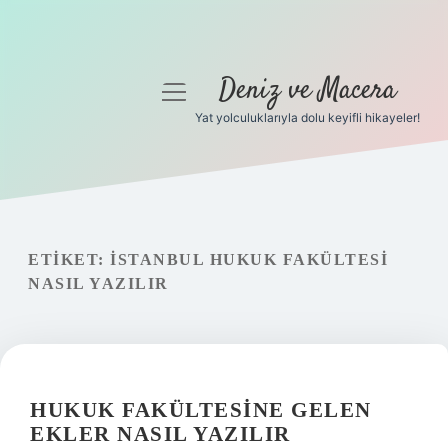
Deniz ve Macera
menüyü
aç
Yat yolculuklarıyla dolu keyifli hikayeler!
Anasayfa
Gizlilik Politikası
Yasal Uyarı
ETIKET:
İSTANBUL HUKUK FAKÜLTESI
NASIL YAZILIR
Hakkımızda
HUKUK FAKÜLTESINE GELEN
EKLER NASIL YAZILIR