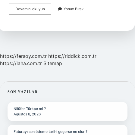
Israil
Devamını okuyun
Yorum Bırak
Filistin
Topraklarını
Ne
Zaman
Satın
Aldı
https://fersoy.com.tr
https://riddick.com.tr
https://laha.com.tr
Sitemap
SIDEBAR
SON YAZILAR
Nilüfer Türkçe mi ?
Ağustos 8, 2026
Faturayı son ödeme tarihi geçerse ne olur ?