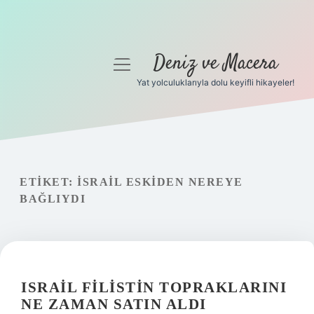
Deniz ve Macera
menüyü
aç
Yat yolculuklarıyla dolu keyifli hikayeler!
Anasayfa
Gizlilik Politikası
Yasal Uyarı
ETIKET:
İSRAIL ESKIDEN NEREYE
BAĞLIYDI
Hakkımızda
ISRAIL FILISTIN TOPRAKLARINI
NE ZAMAN SATIN ALDI