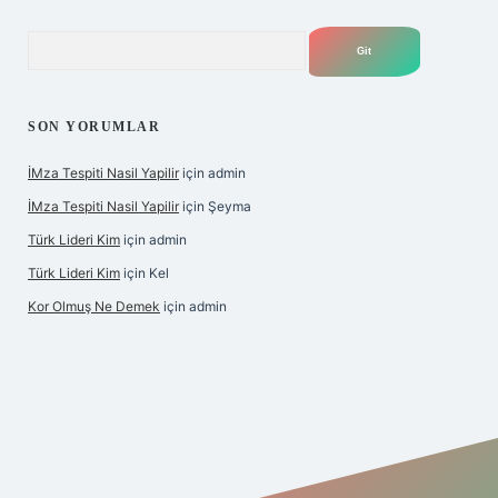
Arama
SON YORUMLAR
İMza Tespiti Nasil Yapilir
için
admin
İMza Tespiti Nasil Yapilir
için
Şeyma
Türk Lideri Kim
için
admin
Türk Lideri Kim
için
Kel
Kor Olmuş Ne Demek
için
admin
iş