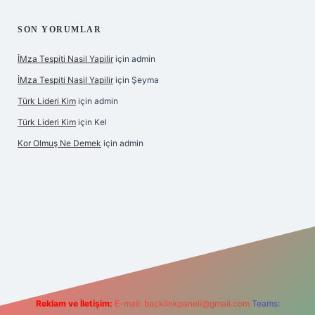
SON YORUMLAR
İMza Tespiti Nasil Yapilir
için
admin
İMza Tespiti Nasil Yapilir
için
Şeyma
Türk Lideri Kim
için
admin
Türk Lideri Kim
için
Kel
Kor Olmuş Ne Demek
için
admin
riş
Reklam ve İletişim:
E-mail:
backlinkpaneli@gmail.com
Teams: