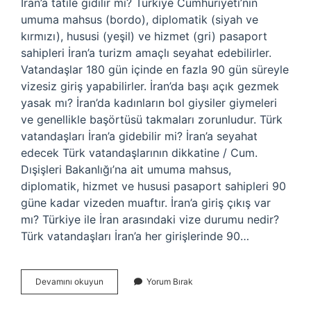
İran’a tatile gidilir mi? Türkiye Cumhuriyeti’nin
umuma mahsus (bordo), diplomatik (siyah ve
kırmızı), hususi (yeşil) ve hizmet (gri) pasaport
sahipleri İran’a turizm amaçlı seyahat edebilirler.
Vatandaşlar 180 gün içinde en fazla 90 gün süreyle
vizesiz giriş yapabilirler. İran’da başı açık gezmek
yasak mı? İran’da kadınların bol giysiler giymeleri
ve genellikle başörtüsü takmaları zorunludur. Türk
vatandaşları İran’a gidebilir mi? İran’a seyahat
edecek Türk vatandaşlarının dikkatine / Cum.
Dışişleri Bakanlığı’na ait umuma mahsus,
diplomatik, hizmet ve hususi pasaport sahipleri 90
güne kadar vizeden muaftır. İran’a giriş çıkış var
mı? Türkiye ile İran arasındaki vize durumu nedir?
Türk vatandaşları İran’a her girişlerinde 90…
İRan
Devamını okuyun
Yorum Bırak
Gezmek
Için