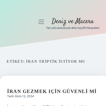
Deniz ve Macera
menüyü
aç
Yat yolculuklarıyla dolu keyifli hikayeler!
Anasayfa
Gizlilik Politikası
Yasal Uyarı
ETIKET:
İRAN TRIPTIK ISTIYOR MU
Hakkımızda
İRAN GEZMEK IÇIN GÜVENLI MI
Tarih: Ekim 13, 2024