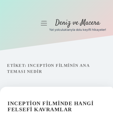
Deniz ve Macera
menüyü
aç
Yat yolculuklarıyla dolu keyifli hikayeler!
Anasayfa
Gizlilik Politikası
Yasal Uyarı
ETIKET:
INCEPTION FILMININ ANA
TEMASI NEDIR
Hakkımızda
INCEPTION FILMINDE HANGI
FELSEFI KAVRAMLAR