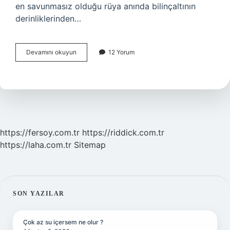
en savunmasız olduğu rüya anında bilinçaltının
derinliklerinden…
Inception
Devamını okuyun
12 Yorum
Filminde
Hangi
Felsefi
Kavramlar
Kullanılmıştır
https://fersoy.com.tr
https://riddick.com.tr
https://laha.com.tr
Sitemap
SIDEBAR
SON YAZILAR
Çok az su içersem ne olur ?