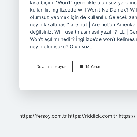
kısa biçimi “Won’t” genellikle olumsuz yardımcı 
kullanılır. İngilizcede Will Won’t Ne Demek? Will
olumsuz yapmak için de kullanılır. Gelecek zama
neyin kısaltması? are not | Are not’un Amerika
değilsiniz. Will kısaltması nasıl yazılır? ‘LL 
Won’t açılımı nedir? İngilizce’de won’t kelimesi
neyin olumsuzu? Olumsuz…
Won
Devamını okuyun
14 Yorum
T
Neyin
Kısaltması
https://fersoy.com.tr
https://riddick.com.tr
https://