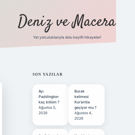
Deniz ve Macera
Yat yolculuklarıyla dolu keyifli hikayeler!
vdcasino giriş
SIDEBAR
SON YAZILAR
Ayı
Burak
Paddington
kelimesi
kaç bölüm ?
Kur’an’da
Ağustos 5,
geçiyor mu ?
2026
Ağustos 4,
2026