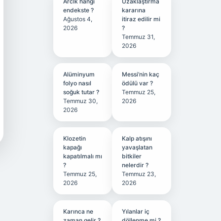
Arclk hangi
Uzaklaştırma
endekste ?
kararına
Ağustos 4,
itiraz edilir mi
2026
?
Temmuz 31,
2026
Alüminyum
Messi’nin kaç
folyo nasıl
ödülü var ?
soğuk tutar ?
Temmuz 25,
Temmuz 30,
2026
2026
Klozetin
Kalp atışını
kapağı
yavaşlatan
kapatılmalı mı
bitkiler
?
nelerdir ?
Temmuz 25,
Temmuz 23,
2026
2026
Karınca ne
Yılanlar iç
zaman gelir ?
döllenme mi ?