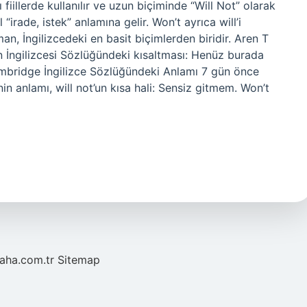
fiillerde kullanılır ve uzun biçiminde “Will Not” olarak
 “irade, istek” anlamına gelir. Won’t ayrıca will’i
n, İngilizcedeki en basit biçimlerden biridir. Aren T
n İngilizcesi Sözlüğündeki kısaltması: Henüz burada
| Cambridge İngilizce Sözlüğündeki Anlamı 7 gün önce
nin anlamı, will not’un kısa hali: Sensiz gitmem. Won’t
laha.com.tr
Sitemap