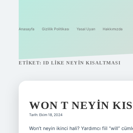
Anasayfa
Gizlilik Politikası
Yasal Uyarı
Hakkımızda
ETIKET:
ID LIKE NEYIN KISALTMASI
WON T NEYIN KI
Tarih: Ekim 18, 2024
Won’t neyin ikinci hali? Yardımcı fiil “will” cümle