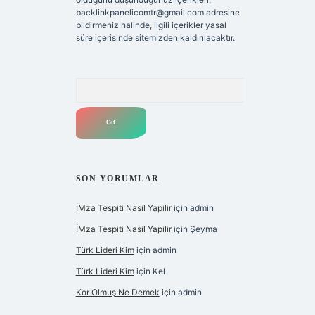
backlinkpanelicomtr@gmail.com
adresine
bildirmeniz halinde, ilgili içerikler yasal
süre içerisinde sitemizden kaldırılacaktır.
Arama
SON YORUMLAR
İMza Tespiti Nasil Yapilir
için
admin
İMza Tespiti Nasil Yapilir
için
Şeyma
Türk Lideri Kim
için
admin
Türk Lideri Kim
için
Kel
Kor Olmuş Ne Demek
için
admin