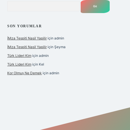
Arama
SON YORUMLAR
İMza Tespiti Nasil Yapilir
için
admin
İMza Tespiti Nasil Yapilir
için
Şeyma
Türk Lideri Kim
için
admin
Türk Lideri Kim
için
Kel
Kor Olmuş Ne Demek
için
admin
iş