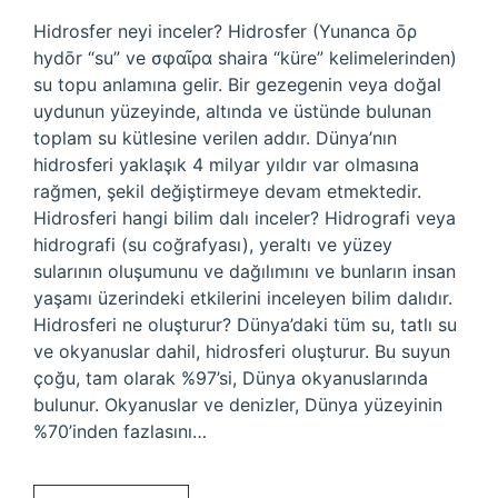
Hidrosfer neyi inceler? Hidrosfer (Yunanca ōρ
hydōr “su” ve σφαῖρα shaira “küre” kelimelerinden)
su topu anlamına gelir. Bir gezegenin veya doğal
uydunun yüzeyinde, altında ve üstünde bulunan
toplam su kütlesine verilen addır. Dünya’nın
hidrosferi yaklaşık 4 milyar yıldır var olmasına
rağmen, şekil değiştirmeye devam etmektedir.
Hidrosferi hangi bilim dalı inceler? Hidrografi veya
hidrografi (su coğrafyası), yeraltı ve yüzey
sularının oluşumunu ve dağılımını ve bunların insan
yaşamı üzerindeki etkilerini inceleyen bilim dalıdır.
Hidrosferi ne oluşturur? Dünya’daki tüm su, tatlı su
ve okyanuslar dahil, hidrosferi oluşturur. Bu suyun
çoğu, tam olarak %97’si, Dünya okyanuslarında
bulunur. Okyanuslar ve denizler, Dünya yüzeyinin
%70’inden fazlasını…