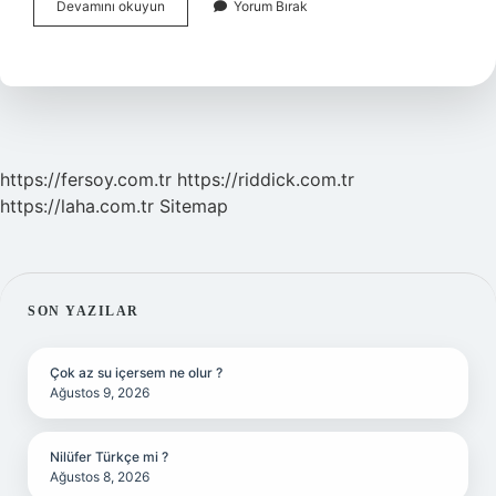
Hidrosfer
Devamını okuyun
Yorum Bırak
Nedir
Neyi
Inceler
https://fersoy.com.tr
https://riddick.com.tr
https://laha.com.tr
Sitemap
SIDEBAR
SON YAZILAR
Çok az su içersem ne olur ?
Ağustos 9, 2026
Nilüfer Türkçe mi ?
Ağustos 8, 2026