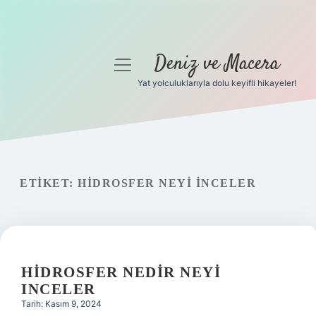
Deniz ve Macera
menüyü
aç
Yat yolculuklarıyla dolu keyifli hikayeler!
Anasayfa
Gizlilik Politikası
Yasal Uyarı
ETIKET:
HIDROSFER NEYI INCELER
Hakkımızda
HIDROSFER NEDIR NEYI
INCELER
Tarih: Kasım 9, 2024