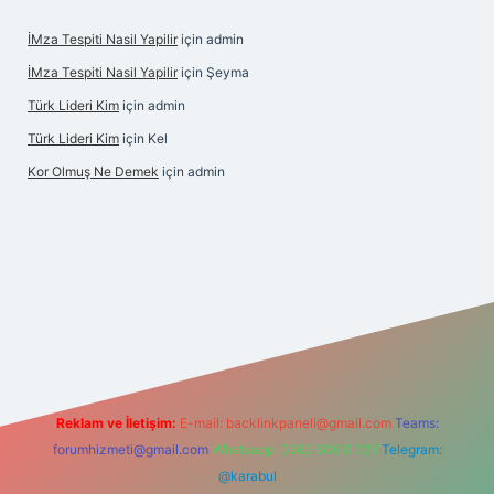
İMza Tespiti Nasil Yapilir
için
admin
İMza Tespiti Nasil Yapilir
için
Şeyma
Türk Lideri Kim
için
admin
Türk Lideri Kim
için
Kel
Kor Olmuş Ne Demek
için
admin
riş
Reklam ve İletişim:
E-mail:
backlinkpaneli@gmail.com
Teams:
forumhizmeti@gmail.com
Whatsapp: 0262 606 0 726
Telegram:
@karabul