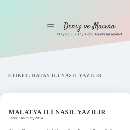
Deniz ve Macera
menüyü
aç
Yat yolculuklarıyla dolu keyifli hikayeler!
Anasayfa
Gizlilik Politikası
Yasal Uyarı
ETIKET:
HATAY ILI NASIL YAZILIR
Hakkımızda
MALATYA ILI NASIL YAZILIR
Tarih: Kasım 12, 2024