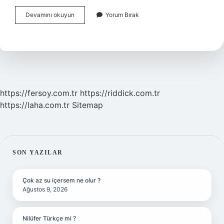
Nazırlık
Devamını okuyun
Yorum Bırak
Ne
Demek
Osmanlıca
https://fersoy.com.tr
https://riddick.com.tr
https://laha.com.tr
Sitemap
SIDEBAR
SON YAZILAR
Çok az su içersem ne olur ?
Ağustos 9, 2026
Nilüfer Türkçe mi ?