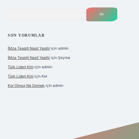
Arama
SON YORUMLAR
İMza Tespiti Nasil Yapilir
için
admin
İMza Tespiti Nasil Yapilir
için
Şeyma
Türk Lideri Kim
için
admin
Türk Lideri Kim
için
Kel
Kor Olmuş Ne Demek
için
admin
o giriş