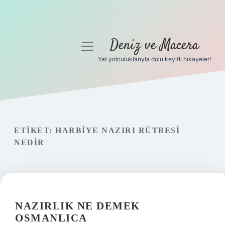
Deniz ve Macera
menüyü
aç
Yat yolculuklarıyla dolu keyifli hikayeler!
Anasayfa
Gizlilik Politikası
Yasal Uyarı
ETIKET:
HARBIYE NAZIRI RÜTBESI
NEDIR
Hakkımızda
NAZIRLIK NE DEMEK
OSMANLICA