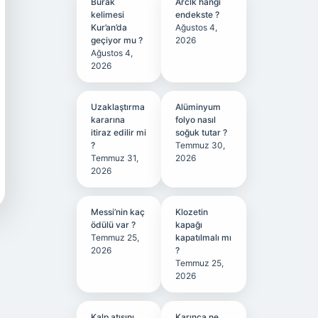
Burak
Arclk hangi
kelimesi
endekste ?
Kur’an’da
Ağustos 4,
geçiyor mu ?
2026
Ağustos 4,
2026
Uzaklaştırma
Alüminyum
kararına
folyo nasıl
itiraz edilir mi
soğuk tutar ?
?
Temmuz 30,
Temmuz 31,
2026
2026
Messi’nin kaç
Klozetin
ödülü var ?
kapağı
Temmuz 25,
kapatılmalı mı
2026
?
Temmuz 25,
2026
Kalp atışını
Karınca ne