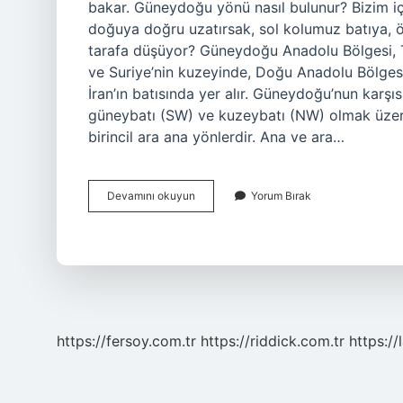
bakar. Güneydoğu yönü nasıl bulunur? Bizim 
doğuya doğru uzatırsak, sol kolumuz batıya,
tarafa düşüyor? Güneydoğu Anadolu Bölgesi, Tü
ve Suriye’nin kuzeyinde, Doğu Anadolu Bölges
İran’ın batısında yer alır. Güneydoğu’nun kar
güneybatı (SW) ve kuzeybatı (NW) olmak üzere
birincil ara ana yönlerdir. Ana ve ara…
Güneydoğu
Devamını okuyun
Yorum Bırak
Ne
Taraf
https://fersoy.com.tr
https://riddick.com.tr
https://