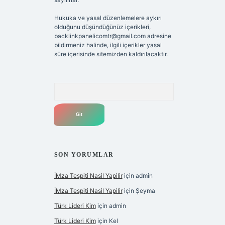
Hukuka ve yasal düzenlemelere aykırı
olduğunu düşündüğünüz içerikleri,
backlinkpanelicomtr@gmail.com
adresine
bildirmeniz halinde, ilgili içerikler yasal
süre içerisinde sitemizden kaldırılacaktır.
Arama
SON YORUMLAR
İMza Tespiti Nasil Yapilir
için
admin
İMza Tespiti Nasil Yapilir
için
Şeyma
Türk Lideri Kim
için
admin
Türk Lideri Kim
için
Kel