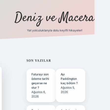
Deniz ve Macera
Yat yolculuklarıyla dolu keyifli hikayeler!
vdcasino giriş
SIDEBAR
SON YAZILAR
Faturayı son
Ayı
ödeme tarihi
Paddington
geçerse ne
kaç bölüm ?
olur ?
Ağustos 5,
Ağustos 6,
2026
2026