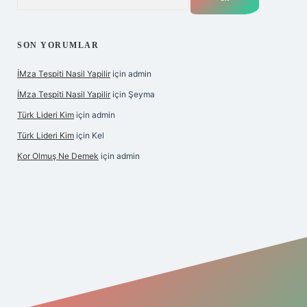
SON YORUMLAR
İMza Tespiti Nasil Yapilir
için
admin
İMza Tespiti Nasil Yapilir
için
Şeyma
Türk Lideri Kim
için
admin
Türk Lideri Kim
için
Kel
Kor Olmuş Ne Demek
için
admin
riş