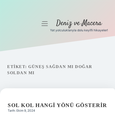
Deniz ve Macera
menüyü
aç
Yat yolculuklarıyla dolu keyifli hikayeler!
Anasayfa
Gizlilik Politikası
Yasal Uyarı
ETIKET:
GÜNEŞ SAĞDAN MI DOĞAR
SOLDAN MI
Hakkımızda
SOL KOL HANGI YÖNÜ GÖSTERIR
Tarih: Ekim 9, 2024