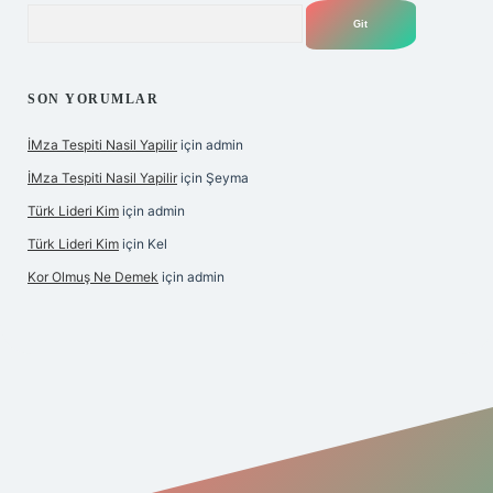
Arama
SON YORUMLAR
İMza Tespiti Nasil Yapilir
için
admin
İMza Tespiti Nasil Yapilir
için
Şeyma
Türk Lideri Kim
için
admin
Türk Lideri Kim
için
Kel
Kor Olmuş Ne Demek
için
admin
ş