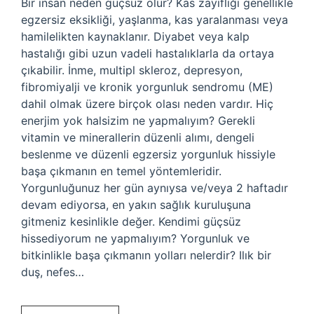
Bir insan neden güçsüz olur? Kas zayıflığı genellikle
egzersiz eksikliği, yaşlanma, kas yaralanması veya
hamilelikten kaynaklanır. Diyabet veya kalp
hastalığı gibi uzun vadeli hastalıklarla da ortaya
çıkabilir. İnme, multipl skleroz, depresyon,
fibromiyalji ve kronik yorgunluk sendromu (ME)
dahil olmak üzere birçok olası neden vardır. Hiç
enerjim yok halsizim ne yapmalıyım? Gerekli
vitamin ve minerallerin düzenli alımı, dengeli
beslenme ve düzenli egzersiz yorgunluk hissiyle
başa çıkmanın en temel yöntemleridir.
Yorgunluğunuz her gün aynıysa ve/veya 2 haftadır
devam ediyorsa, en yakın sağlık kuruluşuna
gitmeniz kesinlikle değer. Kendimi güçsüz
hissediyorum ne yapmalıyım? Yorgunluk ve
bitkinlikle başa çıkmanın yolları nelerdir? Ilık bir
duş, nefes…