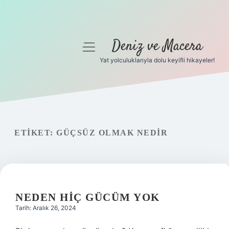
Deniz ve Macera
menüyü
aç
Yat yolculuklarıyla dolu keyifli hikayeler!
Anasayfa
Gizlilik Politikası
Yasal Uyarı
ETIKET:
GÜÇSÜZ OLMAK NEDIR
Hakkımızda
NEDEN HIÇ GÜCÜM YOK
Tarih: Aralık 26, 2024