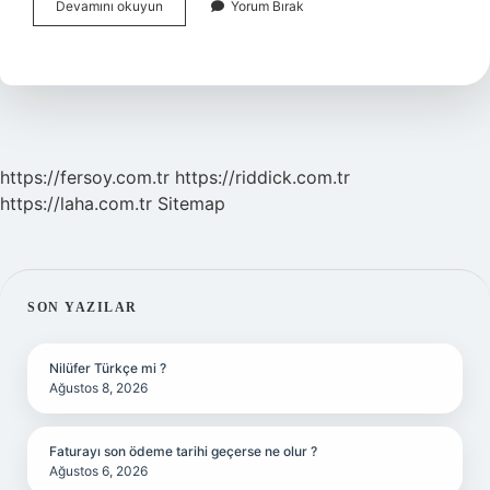
Neden
Devamını okuyun
Yorum Bırak
Hiç
Gücüm
Yok
https://fersoy.com.tr
https://riddick.com.tr
https://laha.com.tr
Sitemap
SIDEBAR
SON YAZILAR
Nilüfer Türkçe mi ?
Ağustos 8, 2026
Faturayı son ödeme tarihi geçerse ne olur ?
Ağustos 6, 2026