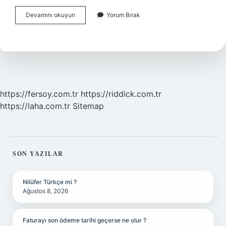
Bitkisel
Devamını okuyun
Yorum Bırak
Drog
Satış
Izin
Belgesi
Nasıl
Alınır
https://fersoy.com.tr
https://riddick.com.tr
https://laha.com.tr
Sitemap
SIDEBAR
SON YAZILAR
Nilüfer Türkçe mi ?
Ağustos 8, 2026
Faturayı son ödeme tarihi geçerse ne olur ?