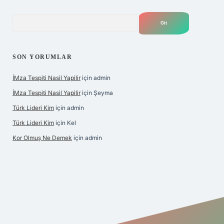
Arama
SON YORUMLAR
İMza Tespiti Nasil Yapilir
için
admin
İMza Tespiti Nasil Yapilir
için
Şeyma
Türk Lideri Kim
için
admin
Türk Lideri Kim
için
Kel
Kor Olmuş Ne Demek
için
admin
iş