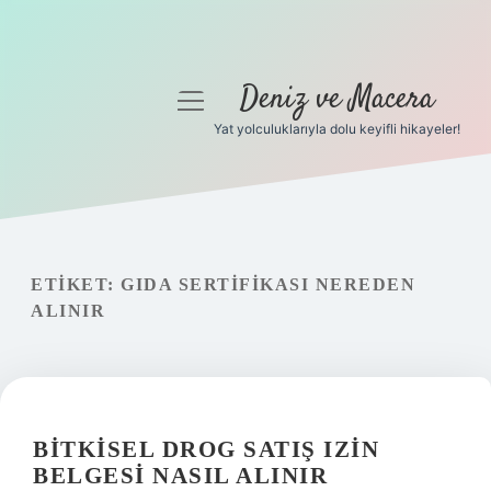
Deniz ve Macera
menüyü
aç
Yat yolculuklarıyla dolu keyifli hikayeler!
Anasayfa
Gizlilik Politikası
Yasal Uyarı
ETIKET:
GIDA SERTIFIKASI NEREDEN
ALINIR
Hakkımızda
BITKISEL DROG SATIŞ IZIN
BELGESI NASIL ALINIR