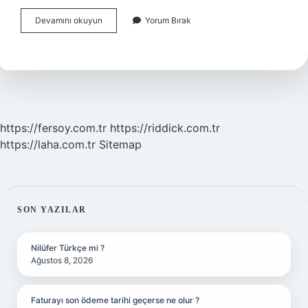
Excelde
Devamını okuyun
Yorum Bırak
Barkod
Nasıl
Yapılır
https://fersoy.com.tr
https://riddick.com.tr
https://laha.com.tr
Sitemap
SIDEBAR
SON YAZILAR
Nilüfer Türkçe mi ?
Ağustos 8, 2026
Faturayı son ödeme tarihi geçerse ne olur ?