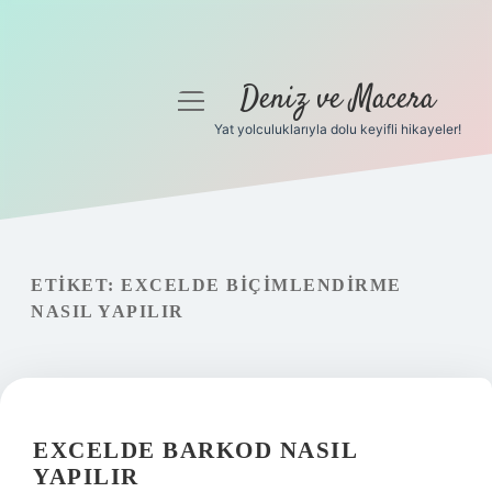
Deniz ve Macera
menüyü
aç
Yat yolculuklarıyla dolu keyifli hikayeler!
Anasayfa
Gizlilik Politikası
Yasal Uyarı
ETIKET:
EXCELDE BIÇIMLENDIRME
NASIL YAPILIR
Hakkımızda
EXCELDE BARKOD NASIL
YAPILIR