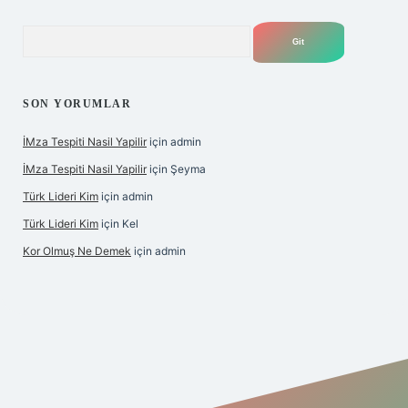
Arama
SON YORUMLAR
İMza Tespiti Nasil Yapilir
için
admin
İMza Tespiti Nasil Yapilir
için
Şeyma
Türk Lideri Kim
için
admin
Türk Lideri Kim
için
Kel
Kor Olmuş Ne Demek
için
admin
iş