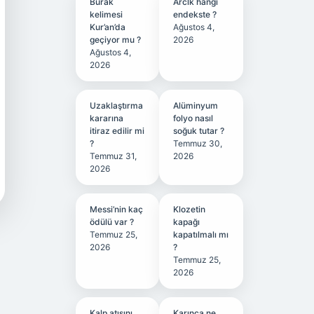
Burak
Arclk hangi
kelimesi
endekste ?
Kur’an’da
Ağustos 4,
geçiyor mu ?
2026
Ağustos 4,
2026
Uzaklaştırma
Alüminyum
kararına
folyo nasıl
itiraz edilir mi
soğuk tutar ?
?
Temmuz 30,
Temmuz 31,
2026
2026
Messi’nin kaç
Klozetin
ödülü var ?
kapağı
Temmuz 25,
kapatılmalı mı
2026
?
Temmuz 25,
2026
Kalp atışını
Karınca ne