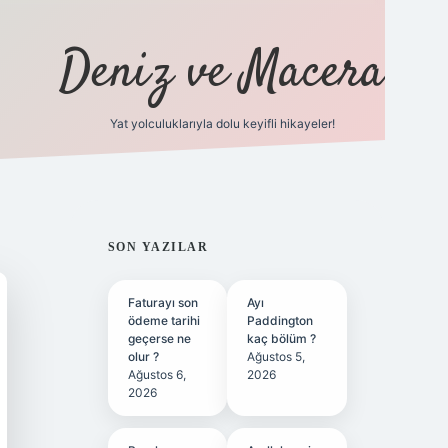
Deniz ve Macera
Yat yolculuklarıyla dolu keyifli hikayeler!
vdcasino giriş
SIDEBAR
SON YAZILAR
Faturayı son
Ayı
ödeme tarihi
Paddington
geçerse ne
kaç bölüm ?
olur ?
Ağustos 5,
Ağustos 6,
2026
2026