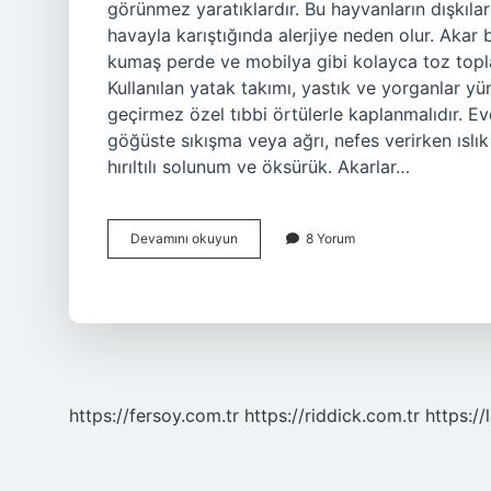
görünmez yaratıklardır. Bu hayvanların dışkıl
havayla karıştığında alerjiye neden olur. Akar 
kumaş perde ve mobilya gibi kolayca toz topla
Kullanılan yatak takımı, yastık ve yorganlar 
geçirmez özel tıbbi örtülerle kaplanmalıdır. E
göğüste sıkışma veya ağrı, nefes verirken ıslık 
hırıltılı solunum ve öksürük. Akarlar…
Akarlar
Devamını okuyun
8 Yorum
Hangi
Şubede
https://fersoy.com.tr
https://riddick.com.tr
https://