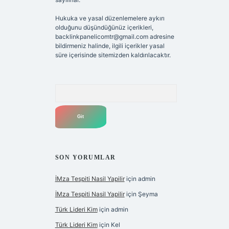
Hukuka ve yasal düzenlemelere aykırı
olduğunu düşündüğünüz içerikleri,
backlinkpanelicomtr@gmail.com
adresine
bildirmeniz halinde, ilgili içerikler yasal
süre içerisinde sitemizden kaldırılacaktır.
Arama
SON YORUMLAR
İMza Tespiti Nasil Yapilir
için
admin
İMza Tespiti Nasil Yapilir
için
Şeyma
Türk Lideri Kim
için
admin
Türk Lideri Kim
için
Kel