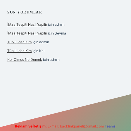
SON YORUMLAR
İMza Tespiti Nasil Yapilir
için
admin
İMza Tespiti Nasil Yapilir
için
Şeyma
Türk Lideri Kim
için
admin
Türk Lideri Kim
için
Kel
Kor Olmuş Ne Demek
için
admin
riş
Reklam ve İletişim:
E-mail:
backlinkpaneli@gmail.com
Teams: