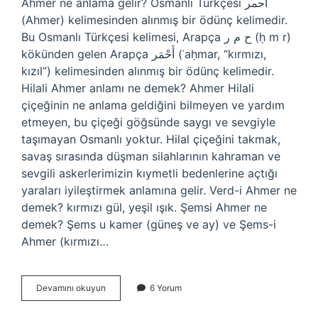
Ahmer ne anlama gelir? Osmanlı Türkçesi احمر
(Ahmer) kelimesinden alınmış bir ödünç kelimedir.
Bu Osmanlı Türkçesi kelimesi, Arapça ح م ر‎ (ḥ m r)
kökünden gelen Arapça أَحْمَر‎ (ʾaḥmar, “kırmızı,
kızıl”) kelimesinden alınmış bir ödünç kelimedir.
Hilali Ahmer anlamı ne demek? Ahmer Hilali
çiçeğinin ne anlama geldiğini bilmeyen ve yardım
etmeyen, bu çiçeği göğsünde saygı ve sevgiyle
taşımayan Osmanlı yoktur. Hilal çiçeğini takmak,
savaş sırasında düşman silahlarının kahraman ve
sevgili askerlerimizin kıymetli bedenlerine açtığı
yaraları iyileştirmek anlamına gelir. Verd-i Ahmer ne
demek? kırmızı gül, yeşil ışık. Şemsi Ahmer ne
demek? Şems u kamer (güneş ve ay) ve Şems-i
Ahmer (kırmızı…
Gül
Devamını okuyun
6 Yorum
I
Ahmer