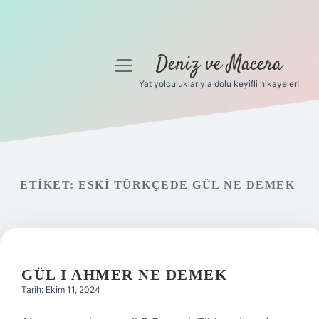
Deniz ve Macera
menüyü
aç
Yat yolculuklarıyla dolu keyifli hikayeler!
Anasayfa
Gizlilik Politikası
Yasal Uyarı
ETIKET:
ESKI TÜRKÇEDE GÜL NE DEMEK
Hakkımızda
GÜL I AHMER NE DEMEK
Tarih: Ekim 11, 2024