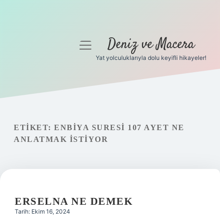
Deniz ve Macera
menüyü
aç
Yat yolculuklarıyla dolu keyifli hikayeler!
Anasayfa
Gizlilik Politikası
Yasal Uyarı
ETIKET:
ENBIYA SURESI 107 AYET NE
ANLATMAK ISTIYOR
Hakkımızda
ERSELNA NE DEMEK
Tarih: Ekim 16, 2024