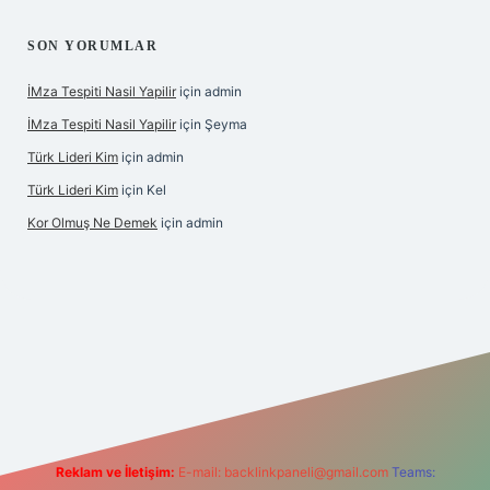
SON YORUMLAR
İMza Tespiti Nasil Yapilir
için
admin
İMza Tespiti Nasil Yapilir
için
Şeyma
Türk Lideri Kim
için
admin
Türk Lideri Kim
için
Kel
Kor Olmuş Ne Demek
için
admin
riş
Reklam ve İletişim:
E-mail:
backlinkpaneli@gmail.com
Teams: