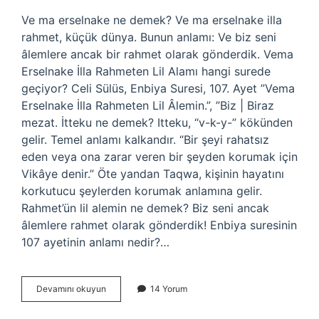
Ve ma erselnake ne demek? Ve ma erselnake illa
rahmet, küçük dünya. Bunun anlamı: Ve biz seni
âlemlere ancak bir rahmet olarak gönderdik. Vema
Erselnake İlla Rahmeten Lil Alamı hangi surede
geçiyor? Celi Sülüs, Enbiya Suresi, 107. Ayet ”Vema
Erselnake İlla Rahmeten Lil Âlemin.”, ”Biz | Biraz
mezat. İtteku ne demek? Itteku, “v-k-y-” kökünden
gelir. Temel anlamı kalkandır. “Bir şeyi rahatsız
eden veya ona zarar veren bir şeyden korumak için
Vikâye denir.” Öte yandan Taqwa, kişinin hayatını
korkutucu şeylerden korumak anlamına gelir.
Rahmet’ün lil alemin ne demek? Biz seni ancak
âlemlere rahmet olarak gönderdik! Enbiya suresinin
107 ayetinin anlamı nedir?…
Erselna
Devamını okuyun
14 Yorum
Ne
Demek